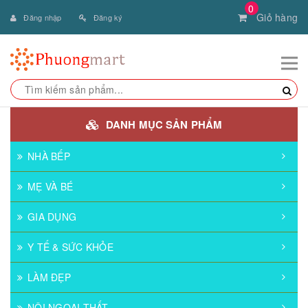
0
Giỏ hàng
Đăng nhập
Đăng ký
DANH MỤC SẢN PHẨM
NHÀ BẾP
MẸ VÀ BÉ
GIA DỤNG
Y TẾ & SỨC KHỎE
LÀM ĐẸP
NỘI NGOẠI THẤT