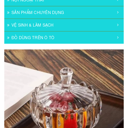
SẢN PHẨM CHUYÊN DỤNG
VỆ SINH & LÀM SẠCH
ĐỒ DÙNG TRÊN Ô TÔ