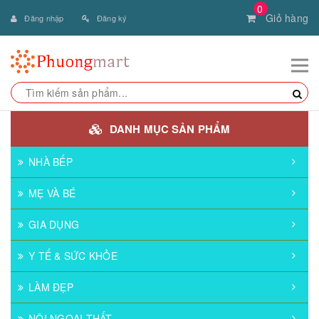
0
Giỏ hàng
Đăng nhập
Đăng ký
DANH MỤC SẢN PHẨM
NHÀ BẾP
MẸ VÀ BÉ
GIA DỤNG
Y TẾ & SỨC KHỎE
LÀM ĐẸP
NỘI NGOẠI THẤT