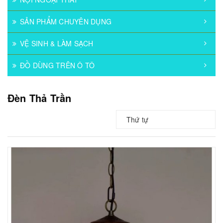
SẢN PHẨM CHUYÊN DỤNG
VỆ SINH & LÀM SẠCH
ĐỒ DÙNG TRÊN Ô TÔ
Đèn Thả Trần
Thứ tự