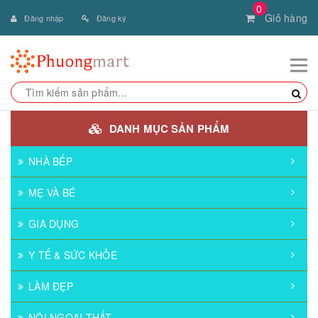
0
Giỏ hàng
Đăng nhập
Đăng ký
DANH MỤC SẢN PHẨM
NHÀ BẾP
MẸ VÀ BÉ
GIA DỤNG
Y TẾ & SỨC KHỎE
LÀM ĐẸP
NỘI NGOẠI THẤT