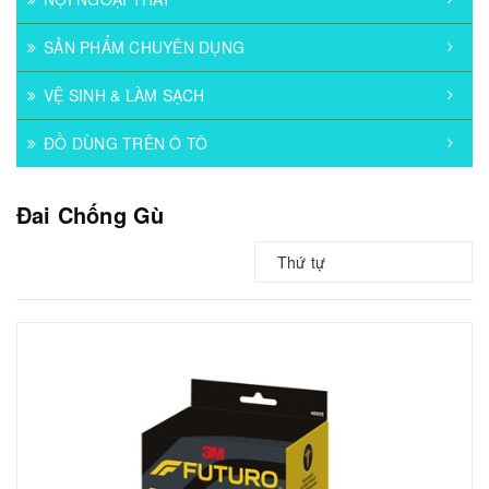
SẢN PHẨM CHUYÊN DỤNG
VỆ SINH & LÀM SẠCH
ĐỒ DÙNG TRÊN Ô TÔ
Đai Chống Gù
Thứ tự