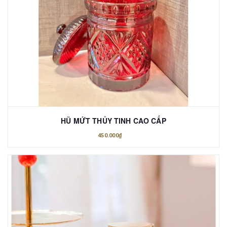
HŨ MỨT THỦY TINH CAO CẤP
450.000₫