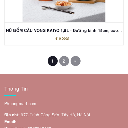
HŨ GỐM CẦU VÒNG KAIYO 1,5L - Đường kính 15cm, cao 16cm
410.000₫
1
2
»
Thông Tin
Phuongmart.com
Địa chỉ:
97C Trịnh Công Sơn, Tây Hồ, Hà Nội
Email: