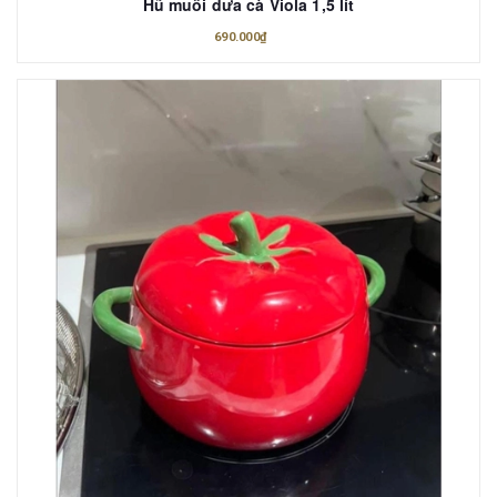
Hũ muối dưa cà Viola 1,5 lít
690.000₫