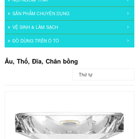
SẢN PHẨM CHUYÊN DỤNG
VỆ SINH & LÀM SẠCH
ĐỒ DÙNG TRÊN Ô TÔ
Âu, Thố, Đĩa, Chân bồng
Thứ tự