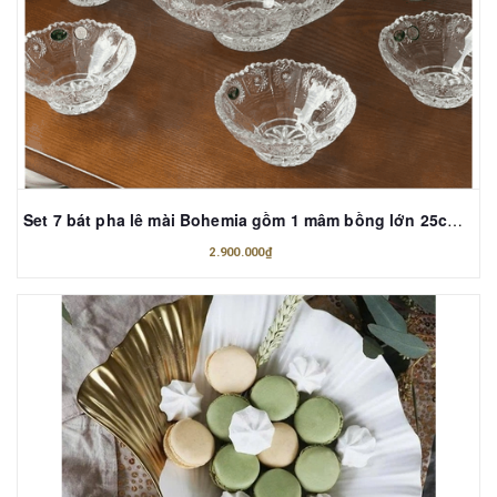
Set 7 bát pha lê mài Bohemia gồm 1 mâm bồng lớn 25cm và 6 bát nhí 13cm
2.900.000₫