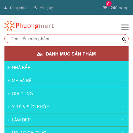
0
Giỏ hàng
Đăng nhập
Đăng ký
DANH MỤC SẢN PHẨM
NHÀ BẾP
MẸ VÀ BÉ
GIA DỤNG
Y TẾ & SỨC KHỎE
LÀM ĐẸP
NỘI NGOẠI THẤT