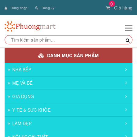
0
Giỏ hàng
Đăng nhập
Đăng ký
DANH MỤC SẢN PHẨM
NHÀ BẾP
MẸ VÀ BÉ
GIA DỤNG
Y TẾ & SỨC KHỎE
LÀM ĐẸP
NỘI NGOẠI THẤT