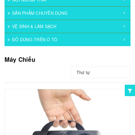
SẢN PHẨM CHUYÊN DỤNG
VỆ SINH & LÀM SẠCH
ĐỒ DÙNG TRÊN Ô TÔ
Máy Chiếu
Thứ tự