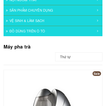
SẢN PHẨM CHUYÊN DỤNG
VỆ SINH & LÀM SẠCH
ĐỒ DÙNG TRÊN Ô TÔ
Máy pha trà
Thứ tự
Sale