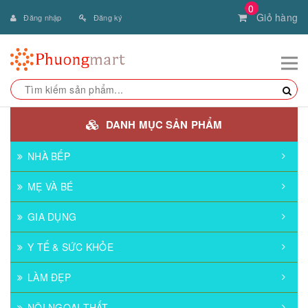
0
Giỏ hàng
Đăng nhập
Đăng ký
DANH MỤC SẢN PHẨM
NHÀ BẾP
MẸ VÀ BÉ
GIA DỤNG
Y TẾ & SỨC KHỎE
LÀM ĐẸP
NỘI NGOẠI THẤT