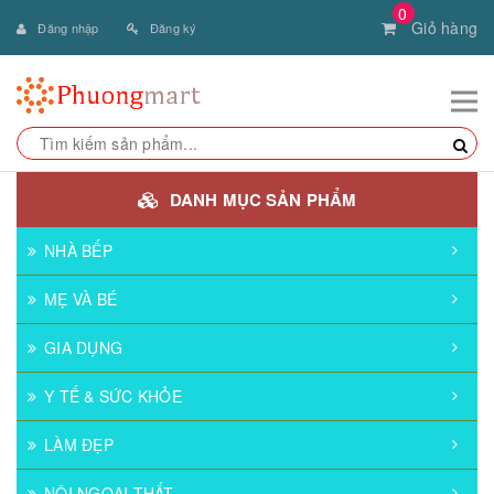
0
Giỏ hàng
Đăng nhập
Đăng ký
DANH MỤC SẢN PHẨM
NHÀ BẾP
MẸ VÀ BÉ
GIA DỤNG
Y TẾ & SỨC KHỎE
LÀM ĐẸP
NỘI NGOẠI THẤT