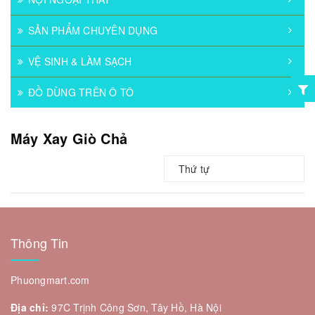
SẢN PHẨM CHUYÊN DỤNG
VỆ SINH & LÀM SẠCH
ĐỒ DÙNG TRÊN Ô TÔ
Máy Xay Giò Chả
Thứ tự
Thông Tin
Phuongmart.com
Địa chỉ:
97C Trịnh Công Sơn, Tây Hồ, Hà Nội