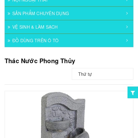
SẢN PHẨM CHUYÊN DỤNG
VỆ SINH & LÀM SẠCH
ĐỒ DÙNG TRÊN Ô TÔ
Thác Nước Phong Thủy
Thứ tự