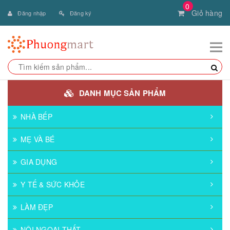
0
Giỏ hàng
Đăng nhập
Đăng ký
DANH MỤC SẢN PHẨM
NHÀ BẾP
MẸ VÀ BÉ
GIA DỤNG
Y TẾ & SỨC KHỎE
LÀM ĐẸP
NỘI NGOẠI THẤT