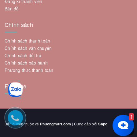
Đăng kí thành viên
Bản đồ
Chính sách
Chính sách thanh toán
Chính sách vận chuyển
Chính sách đổi trả
Chính sách bảo hành
Phương thức thanh toán
Fanpage
1
Bản quyền thuộc về
Phuongmart.com
| Cung cấp bởi
Sapo