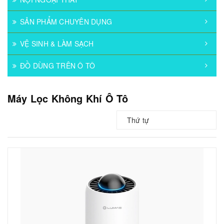
SẢN PHẨM CHUYÊN DỤNG
VỆ SINH & LÀM SẠCH
ĐỒ DÙNG TRÊN Ô TÔ
Máy Lọc Không Khí Ô Tô
Thứ tự