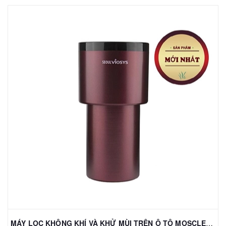
MÁY LỌC KHÔNG KHÍ VÀ KHỬ MÙI TRÊN Ô TÔ MOSCLEAN AC1