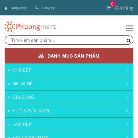
0
Giỏ hàng
Đăng nhập
Đăng ký
DANH MỤC SẢN PHẨM
NHÀ BẾP
MẸ VÀ BÉ
GIA DỤNG
Y TẾ & SỨC KHỎE
LÀM ĐẸP
NỘI NGOẠI THẤT