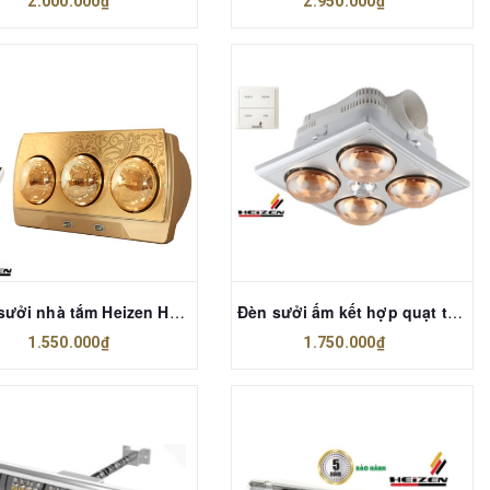
2.000.000₫
2.950.000₫
Đèn sưởi nhà tắm Heizen HE-3BR
Đèn sưởi ấm kết hợp quạt thông gió âm trần Heizen HE4BR (Điều khiển từ xa)
1.550.000₫
1.750.000₫