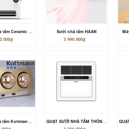
Máy sưởi nhà tắm Ceramic Lumias H08B
Sưởi nhà tắm HAAN
Má
0.000₫
3.990.000₫
Đèn sưởi nhà tắm Kottmann K3B-H 3 bóng
QUẠT SƯỞI NHÀ TẮM THÔNG MINH CREEN CR-SMH636 PLUS