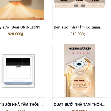
y sưởi Bear DNQ-E20N1
Đèn sưởi nhà tắm Kottmann K3B-Q
920.000₫
910.000₫
QUẠT SƯỞI NHÀ TẮM THÔNG MINH CREEN CR-SMH635
QUẠT SƯỞI NHÀ TẮM THÔNG MINH CREEN CR-SMH688