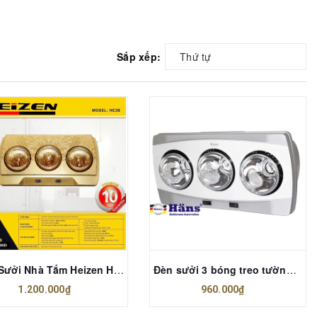
Sắp xếp:
Thứ tự
Đèn Sưởi Nhà Tắm Heizen HE-3B
Đèn sưởi 3 bóng treo tường Hans H3B
1.200.000₫
960.000₫