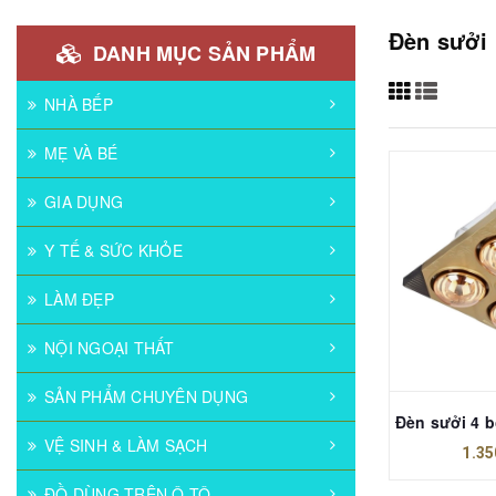
Đèn sưởi
DANH MỤC SẢN PHẨM
NHÀ BẾP
MẸ VÀ BÉ
GIA DỤNG
Y TẾ & SỨC KHỎE
LÀM ĐẸP
NỘI NGOẠI THẤT
SẢN PHẨM CHUYÊN DỤNG
VỆ SINH & LÀM SẠCH
1.35
ĐỒ DÙNG TRÊN Ô TÔ