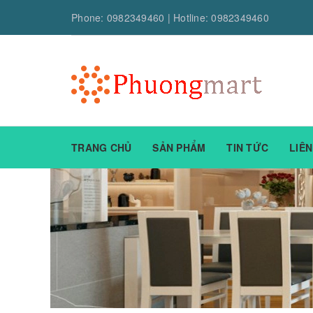
Phone:
0982349460
| Hotline:
0982349460
TRANG CHỦ
SẢN PHẨM
TIN TỨC
LIÊN