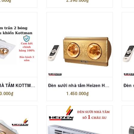
.000₫
2.390.000₫
ĐÈN SƯỞI NHÀ TẮM KOTTMAN K9S
Đèn sưởi nhà tắm Heizen HE-2BR
0.000₫
1.450.000₫