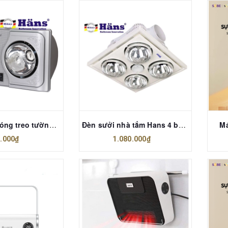
Đèn sưởi 2 bóng treo tường Hans H2B
Đèn sưởi nhà tắm Hans 4 bóng H4B176
Má
.000₫
1.080.000₫