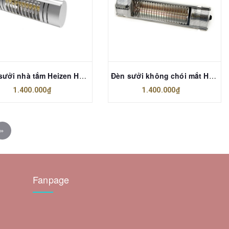
Đèn sưởi nhà tắm Heizen HE-IT36 không chói mắt- Bảo hành chính hãng
Đèn sưởi không chói mắt Heizen 500W HE-IT5- HÀNG CHÍNH HÃNG
1.400.000₫
1.400.000₫
»
Fanpage