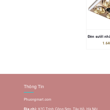
1.64
Thông Tin
Phuongmart.com
Địa chỉ:
97C Trịnh Công Sơn, Tây Hồ, Hà Nội