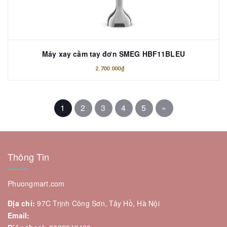
Máy xay cầm tay đơn SMEG HBF11BLEU
2.700.000₫
1
2
3
4
5
»
Thông Tin
Phuongmart.com
Địa chỉ:
97C Trịnh Công Sơn, Tây Hồ, Hà Nội
Email: