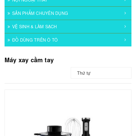
SẢN PHẨM CHUYÊN DỤNG
VỆ SINH & LÀM SẠCH
ĐỒ DÙNG TRÊN Ô TÔ
Máy xay cầm tay
Thứ tự