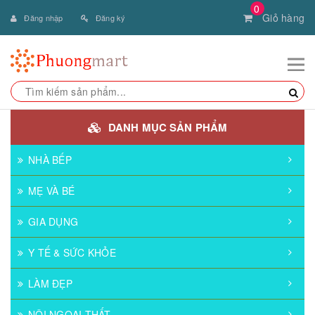
0
Giỏ hàng
Đăng nhập
Đăng ký
DANH MỤC SẢN PHẨM
NHÀ BẾP
MẸ VÀ BÉ
GIA DỤNG
Y TẾ & SỨC KHỎE
LÀM ĐẸP
NỘI NGOẠI THẤT