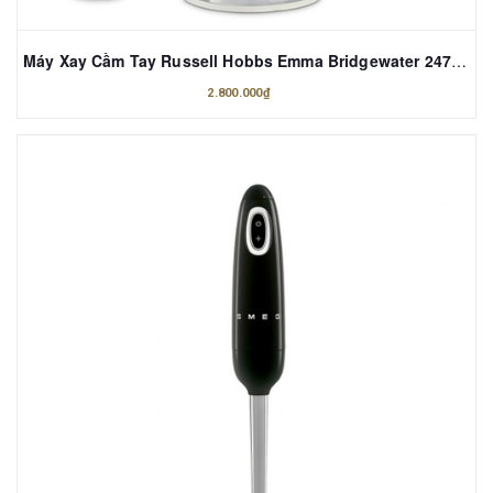
Máy Xay Cầm Tay Russell Hobbs Emma Bridgewater 24703 Polka Dot 3-in-1 Màu Kem
2.800.000₫