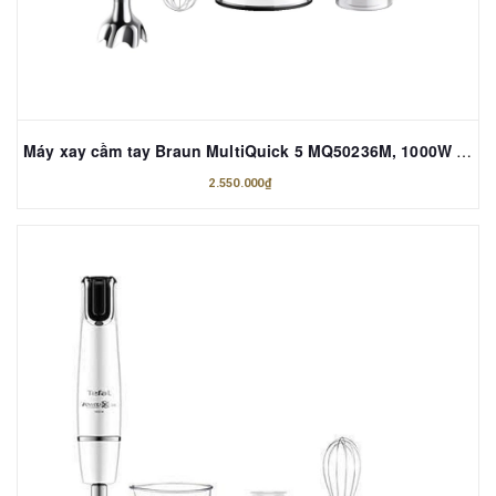
Máy xay cầm tay Braun MultiQuick 5 MQ50236M, 1000W THẾ HỆ MỚI
2.550.000₫