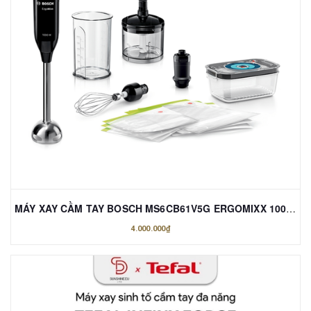
MÁY XAY CẦM TAY BOSCH MS6CB61V5G ERGOMIXX 1000W MÀU ĐEN
4.000.000₫