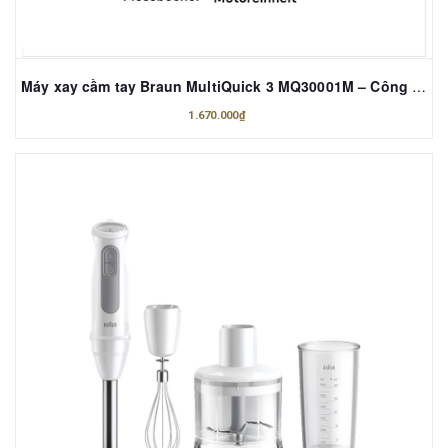
Máy xay cầm tay Braun MultiQuick 3 MQ30001M – Công suất 900W – Made in Romania
1.670.000₫