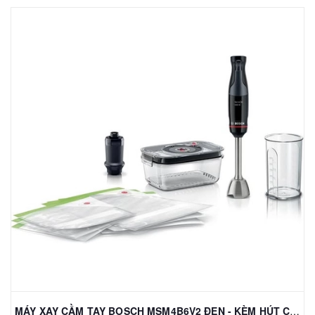
MÁY XAY CẦM TAY BOSCH MSM4B6V2 ĐEN - KÈM HÚT CHÂN KHÔNG