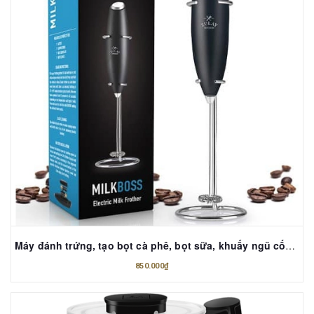
Máy đánh trứng, tạo bọt cà phê, bọt sữa, khuấy ngũ cốc ZULAY kèm giá đỡ!
850.000₫