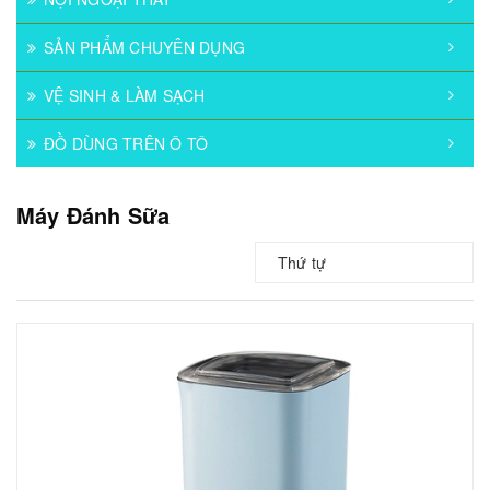
SẢN PHẨM CHUYÊN DỤNG
VỆ SINH & LÀM SẠCH
ĐỒ DÙNG TRÊN Ô TÔ
Máy Đánh Sữa
Thứ tự