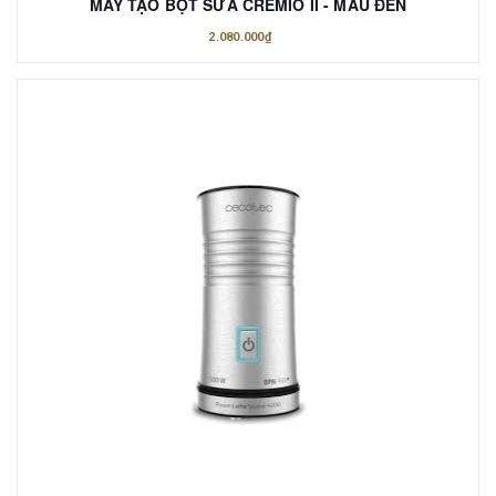
MÁY TẠO BỌT SỮA CREMIO II - MÀU ĐEN
2.080.000₫