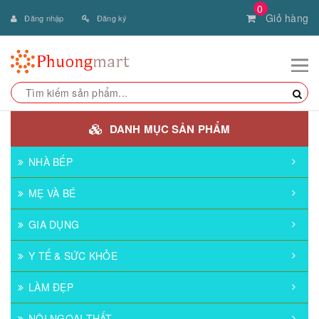
0
Giỏ hàng
Đăng nhập
Đăng ký
DANH MỤC SẢN PHẨM
NHÀ BẾP
MẸ VÀ BÉ
GIA DỤNG
Y TẾ & SỨC KHỎE
LÀM ĐẸP
NỘI NGOẠI THẤT