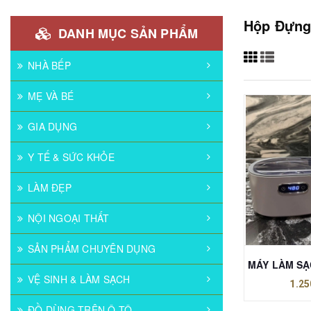
Hộp Đựng
DANH MỤC SẢN PHẨM
NHÀ BẾP
MẸ VÀ BÉ
GIA DỤNG
Y TẾ & SỨC KHỎE
LÀM ĐẸP
NỘI NGOẠI THẤT
SẢN PHẨM CHUYÊN DỤNG
VỆ SINH & LÀM SẠCH
1.25
ĐỒ DÙNG TRÊN Ô TÔ