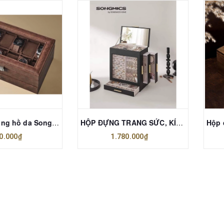
Hộp đựng đồng hồ da Songmics 2 tầng - Đẳng cấp châu Âu
HỘP ĐỰNG TRANG SỨC, KÍNH MẮT 5 LỚP… CÓ NẮP KÍNH CỦA SONGMICS ĐỨC
0.000₫
1.780.000₫