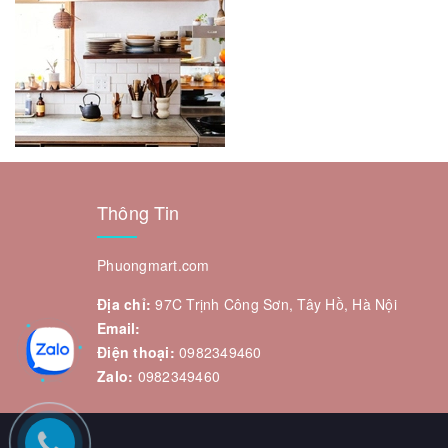
Thông Tin
Phuongmart.com
Địa chỉ:
97C Trịnh Công Sơn, Tây Hồ, Hà Nội
Email:
Điện thoại:
0982349460
Zalo:
0982349460