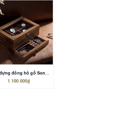
Hộp đựng đồng hồ gỗ Songmics 2 tầng - Đẳng cấp châu Âu
1.100.000₫