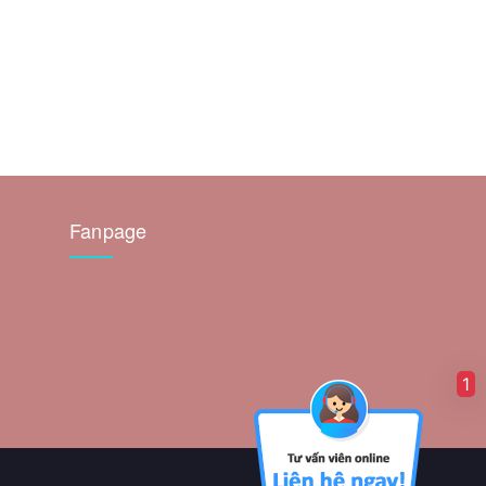
Fanpage
1