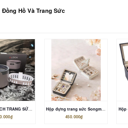
 Đồng Hồ Và Trang Sức
MÁY LÀM SẠCH TRANG SỨC SIÊU ÂM 2LOCK KOREA THẾ HỆ MỚI 2025
Hộp đựng trang sức Songmics JBC146BEV2
Hộp 
0.000₫
450.000₫