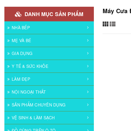
Máy Cưa 
DANH MỤC SẢN PHẨM
NHÀ BẾP
MẸ VÀ BÉ
GIA DỤNG
Y TẾ & SỨC KHỎE
LÀM ĐẸP
NỘI NGOẠI THẤT
SẢN PHẨM CHUYÊN DỤNG
VỆ SINH & LÀM SẠCH
ĐỒ DÙNG TRÊN Ô TÔ