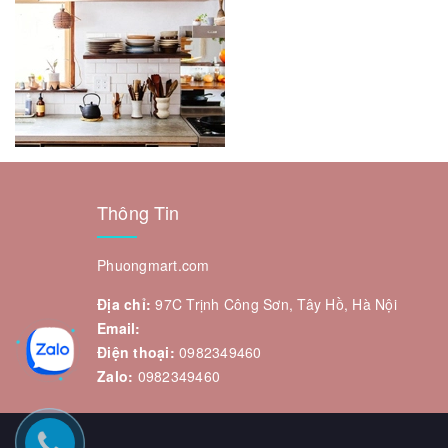
Thông Tin
Phuongmart.com
Địa chỉ:
97C Trịnh Công Sơn, Tây Hồ, Hà Nội
Email:
Điện thoại:
0982349460
Zalo:
0982349460