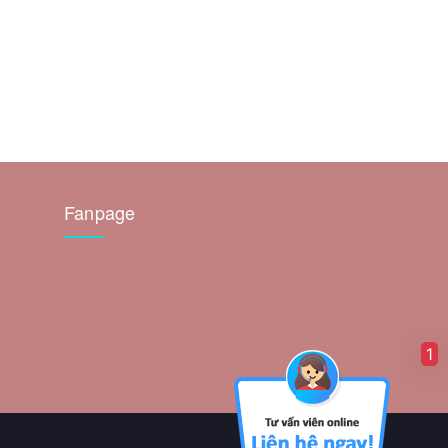
Fanpage
1