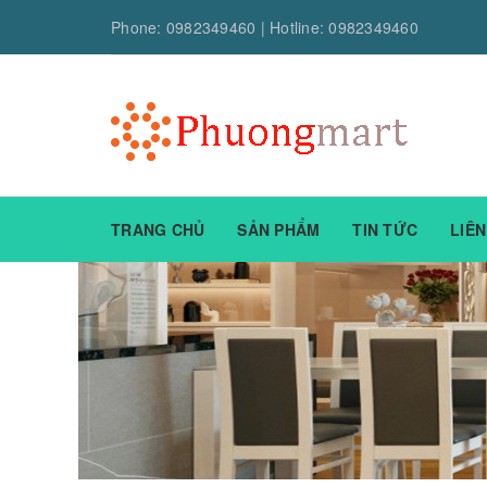
Phone:
0982349460
| Hotline:
0982349460
TRANG CHỦ
SẢN PHẨM
TIN TỨC
LIÊN