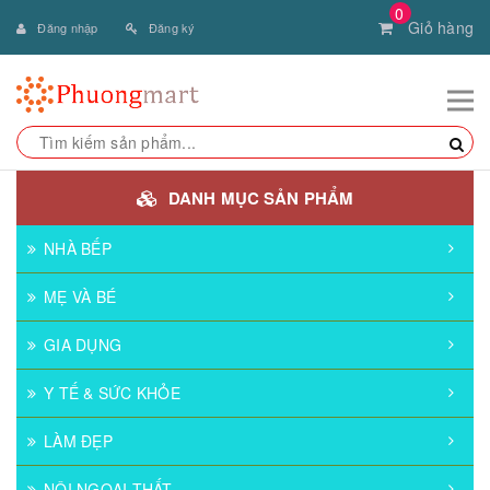
0
Giỏ hàng
Đăng nhập
Đăng ký
DANH MỤC SẢN PHẨM
NHÀ BẾP
MẸ VÀ BÉ
GIA DỤNG
Y TẾ & SỨC KHỎE
LÀM ĐẸP
NỘI NGOẠI THẤT