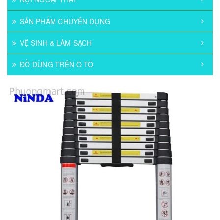
SẢN PHẨM CHUYÊN DỤNG
VỆ SINH & LÀM SẠCH
ĐỒ DÙNG TRÊN Ô TÔ