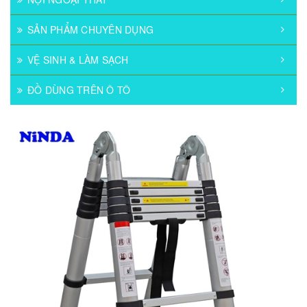
SẢN PHẨM CHUYÊN DỤNG
VỆ SINH & LÀM SẠCH
ĐỒ DÙNG TRÊN Ô TÔ