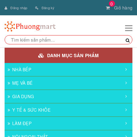
0
Giỏ hàng
Đăng nhập
Đăng ký
DANH MỤC SẢN PHẨM
NHÀ BẾP
MẸ VÀ BÉ
GIA DỤNG
Y TẾ & SỨC KHỎE
LÀM ĐẸP
NỘI NGOẠI THẤT