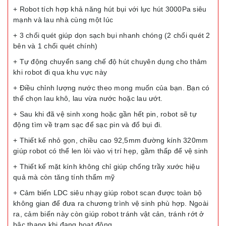
+ Robot tích hợp khả năng hút bụi với lực hút 3000Pa siêu
mạnh và lau nhà cùng một lúc
+ 3 chổi quét giúp dọn sạch bụi nhanh chóng (2 chổi quét 2
bên và 1 chổi quét chính)
+ Tự động chuyển sang chế độ hút chuyên dụng cho thảm
khi robot đi qua khu vực này
+ Điều chỉnh lượng nước theo mong muốn của bạn. Bạn có
thể chọn lau khô, lau vừa nước hoặc lau ướt.
+ Sau khi đã vệ sinh xong hoặc gần hết pin, robot sẽ tự
động tìm về trạm sạc để sạc pin và đổ bụi đi.
+ Thiết kế nhỏ gọn, chiều cao 92,5mm đường kính 320mm
giúp robot có thể len lỏi vào vị trí hẹp, gầm thấp để vệ sinh
+ Thiết kế mặt kính không chỉ giúp chống trầy xước hiệu
quả mà còn tăng tính thẩm mỹ
+ Cảm biến LDC siêu nhạy giúp robot scan được toàn bộ
không gian để đưa ra chương trình vệ sinh phù hợp. Ngoài
ra, cảm biến này còn giúp robot tránh vật cản, tránh rớt ở
bậc thang khi đang hoạt động