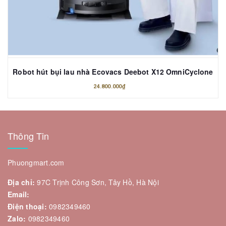
Robot hút bụi lau nhà Ecovacs Deebot X12 OmniCyclone
24.800.000₫
Thông Tin
Phuongmart.com
Địa chỉ:
97C Trịnh Công Sơn, Tây Hồ, Hà Nội
Email:
Điện thoại:
0982349460
Zalo:
0982349460