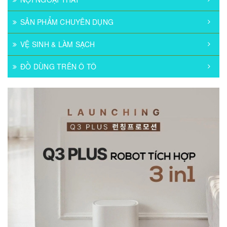
SẢN PHẨM CHUYÊN DỤNG
VỆ SINH & LÀM SẠCH
ĐỒ DÙNG TRÊN Ô TÔ