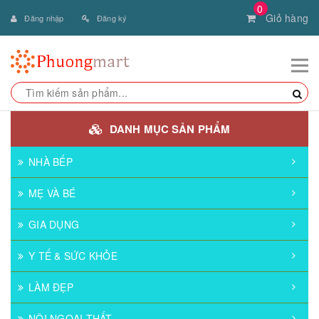
0
Giỏ hàng
Đăng nhập
Đăng ký
DANH MỤC SẢN PHẨM
NHÀ BẾP
MẸ VÀ BÉ
GIA DỤNG
Y TẾ & SỨC KHỎE
LÀM ĐẸP
NỘI NGOẠI THẤT