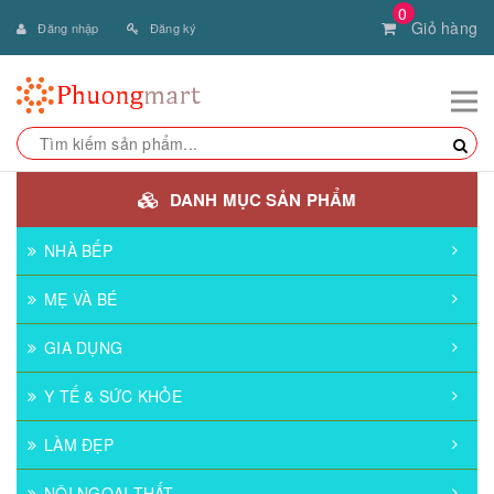
0
Giỏ hàng
Đăng nhập
Đăng ký
DANH MỤC SẢN PHẨM
NHÀ BẾP
MẸ VÀ BÉ
GIA DỤNG
Y TẾ & SỨC KHỎE
LÀM ĐẸP
NỘI NGOẠI THẤT