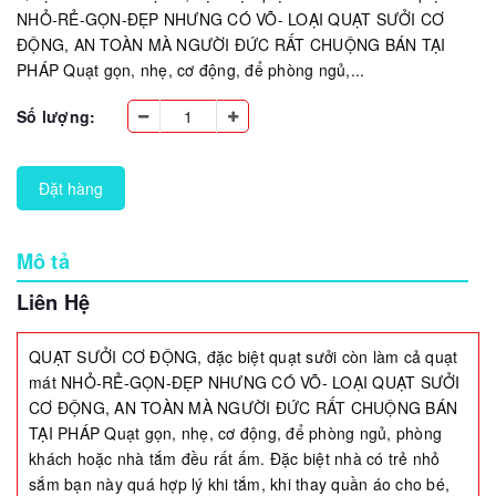
NHỎ-RẺ-GỌN-ĐẸP NHƯNG CÓ VÕ- LOẠI QUẠT SƯỞI CƠ
ĐỘNG, AN TOÀN MÀ NGƯỜI ĐỨC RẤT CHUỘNG BÁN TẠI
PHÁP Quạt gọn, nhẹ, cơ động, để phòng ngủ,...
Số lượng:
Đặt hàng
Mô tả
Liên Hệ
QUẠT SƯỞI CƠ ĐỘNG, đặc biệt quạt sưởi còn làm cả quạt
mát NHỎ-RẺ-GỌN-ĐẸP NHƯNG CÓ VÕ- LOẠI QUẠT SƯỞI
CƠ ĐỘNG, AN TOÀN MÀ NGƯỜI ĐỨC RẤT CHUỘNG BÁN
TẠI PHÁP Quạt gọn, nhẹ, cơ động, để phòng ngủ, phòng
khách hoặc nhà tắm đều rất ấm. Đặc biệt nhà có trẻ nhỏ
sắm bạn này quá hợp lý khi tắm, khi thay quần áo cho bé,