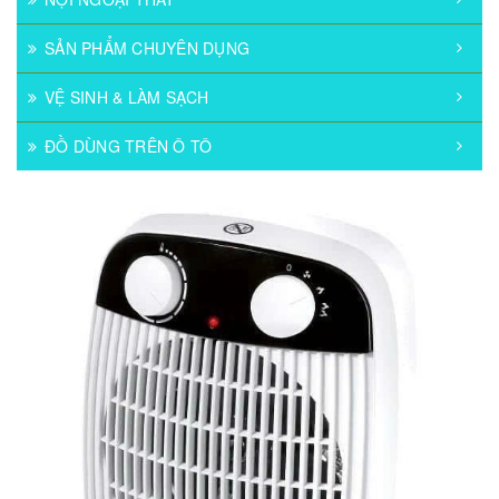
SẢN PHẨM CHUYÊN DỤNG
VỆ SINH & LÀM SẠCH
ĐỒ DÙNG TRÊN Ô TÔ