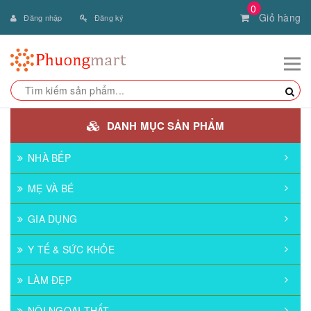
0
Giỏ hàng
Đăng nhập
Đăng ký
DANH MỤC SẢN PHẨM
NHÀ BẾP
MẸ VÀ BÉ
GIA DỤNG
Y TẾ & SỨC KHỎE
LÀM ĐẸP
NỘI NGOẠI THẤT