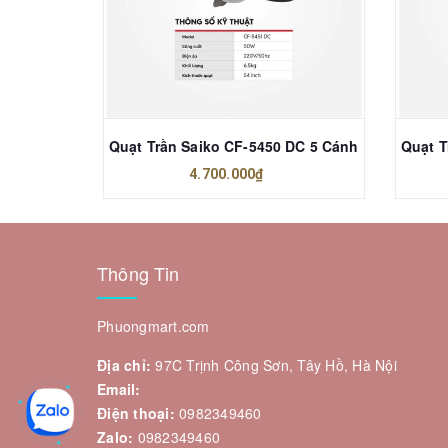
HDF-55E
Quạt Trần Saiko CF-5450 DC 5 Cánh
4.700.000₫
Thông Tin
Phuongmart.com
Địa chỉ:
97C Trịnh Công Sơn, Tây Hồ, Hà Nội
Email:
Điện thoại:
0982349460
Zalo:
0982349460