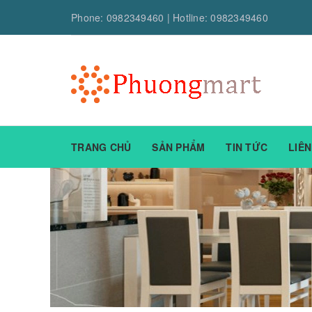
Phone:
0982349460
| Hotline:
0982349460
TRANG CHỦ
SẢN PHẨM
TIN TỨC
LIÊN