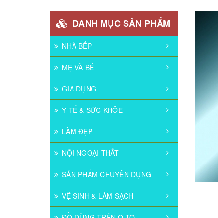
DANH MỤC SẢN PHẨM
NHÀ BẾP
MẸ VÀ BÉ
GIA DỤNG
Y TẾ & SỨC KHỎE
LÀM ĐẸP
NỘI NGOẠI THẤT
SẢN PHẨM CHUYÊN DỤNG
VỆ SINH & LÀM SẠCH
ĐỒ DÙNG TRÊN Ô TÔ