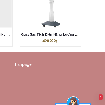
Quạt Trần Đèn LED 5 cánh Saiko CF-5451 DC 54 inch
Quạt Sạc Tích Điện Năng Lượng Mặt Trời Saiko RF-818A
1.690.000₫
Fanpage
1