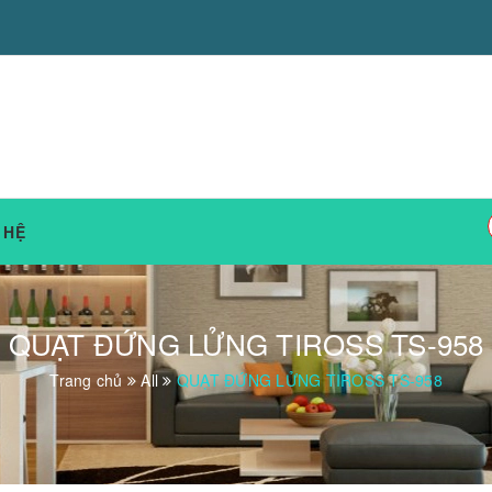
 HỆ
QUẠT ĐỨNG LỬNG TIROSS TS-958
Trang chủ
All
QUẠT ĐỨNG LỬNG TIROSS TS-958