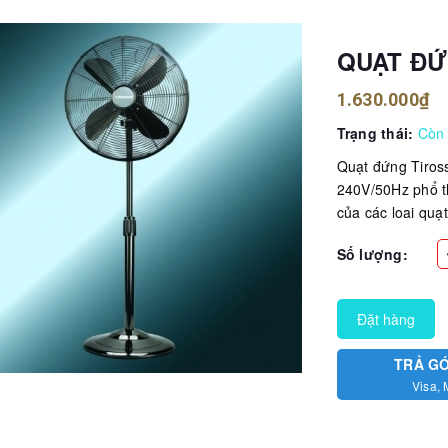
QUẠT ĐỨ
1.630.000₫
Trạng thái:
Còn
Quạt đứng Tiros
240V/50Hz phổ th
của các loai quạ
Số lượng:
Đặt hàng
TRẢ G
Visa, 