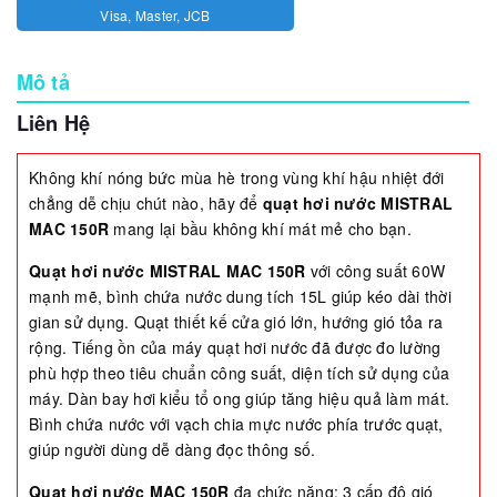
Visa, Master, JCB
Mô tả
Liên Hệ
Không khí nóng bức mùa hè trong vùng khí hậu nhiệt đới
chẳng dễ chịu chút nào, hãy để
quạt hơi nước MISTRAL
MAC 150R
mang lại bầu không khí mát mẻ cho bạn.
Quạt hơi nước
MISTRAL MAC 150R
với công suất 60W
mạnh mẽ, bình chứa nước dung tích 15L giúp kéo dài thời
gian sử dụng. Quạt thiết kế cửa gió lớn, hướng gió tỏa ra
rộng. Tiếng ồn của máy quạt hơi nước đã được đo lường
phù hợp theo tiêu chuẩn công suất, diện tích sử dụng của
máy. Dàn bay hơi kiểu tổ ong giúp tăng hiệu quả làm mát.
Bình chứa nước với vạch chia mực nước phía trước quạt,
giúp người dùng dễ dàng đọc thông số.
Quạt hơi nước
MAC 150R
đa chức năng: 3 cấp độ gió