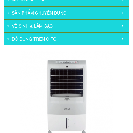
SẢN PHẨM CHUYÊN DỤNG
VỆ SINH & LÀM SẠCH
ĐỒ DÙNG TRÊN Ô TÔ