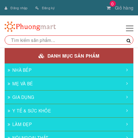
0
Giỏ hàng
Đăng nhập
Đăng ký
DANH MỤC SẢN PHẨM
NHÀ BẾP
MẸ VÀ BÉ
GIA DỤNG
Y TẾ & SỨC KHỎE
LÀM ĐẸP
NỘI NGOẠI THẤT