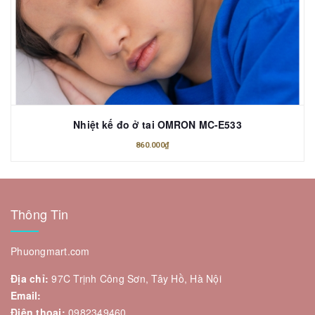
Nhiệt kế đo ở tai OMRON MC-E533
860.000₫
Thông Tin
Phuongmart.com
Địa chỉ:
97C Trịnh Công Sơn, Tây Hồ, Hà Nội
Email:
Điện thoại:
0982349460