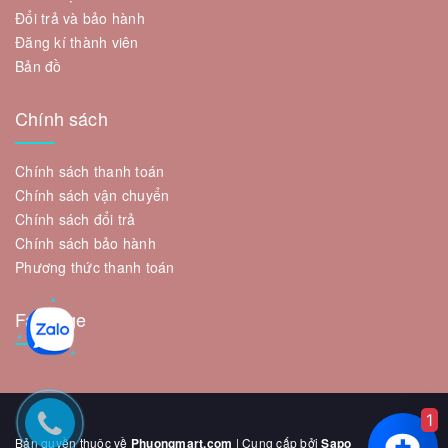
Đổi trả và bảo hành
Đăng kí thành viên
Bản đồ
Chính sách
Chính sách thanh toán
Chính sách vận chuyển
Chính sách đổi trả
Chính sách bảo hành
Phương thức thanh toán
Fanpage
1
Bản quyền thuộc về
Phuongmart.com
| Cung cấp bởi
Sapo