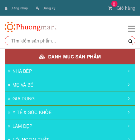
0
Giỏ hàng
Đăng nhập
Đăng ký
DANH MỤC SẢN PHẨM
NHÀ BẾP
MẸ VÀ BÉ
GIA DỤNG
Y TẾ & SỨC KHỎE
LÀM ĐẸP
NỘI NGOẠI THẤT