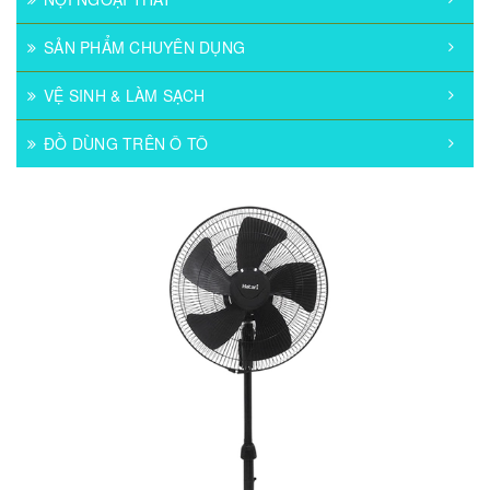
SẢN PHẨM CHUYÊN DỤNG
VỆ SINH & LÀM SẠCH
ĐỒ DÙNG TRÊN Ô TÔ