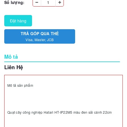
Số lượng:
Đặt hàng
TRẢ GÓP QUA THẺ
Visa, Master, JCB
Mô tả
Liên Hệ
Mô tả sản phẩm
Quạt cây công nghiệp Hatari HT-IP22M5 màu đen sải cánh 22cm