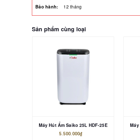
Bảo hành:
12 tháng
Sản phẩm cùng loại
Quạt Sưởi Nón Saiko HF-802H 900W
Máy Hút Ẩm Saiko 25L HDF-25E
Máy 
5.500.000₫