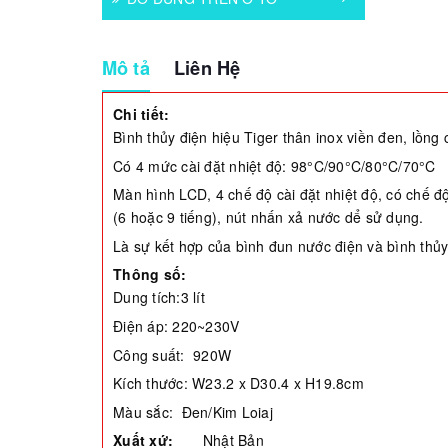
Mô tả
Liên Hệ
Chi tiết:
Bình thủy điện hiệu Tiger thân inox viền đen, lồng 
Có 4 mức cài đặt nhiệt độ: 98°C/90°C/80°C/70°C
Màn hình LCD, 4 chế độ cài đặt nhiệt độ, có chế độ
(6 hoặc 9 tiếng), nút nhấn xả nước dể sử dụng.
Là sự kết hợp của bình đun nước điện và bình thủ
Thông số:
Dung tích:3 lít
Điện áp: 220~230V
Công suất: 920W
Kích thước: W23.2 x D30.4 x H19.8cm
Màu sắc: Đen/Kim Loiaj
Xuất xứ:
Nhật Bản