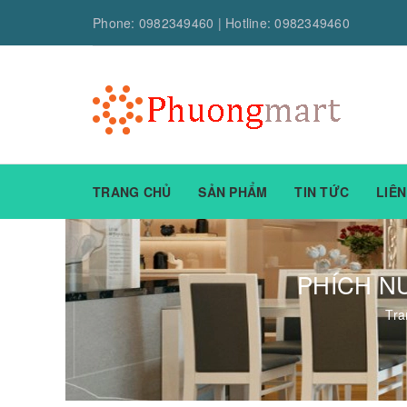
Phone:
0982349460
| Hotline:
0982349460
TRANG CHỦ
SẢN PHẨM
TIN TỨC
LIÊN
PHÍCH NƯ
Tra