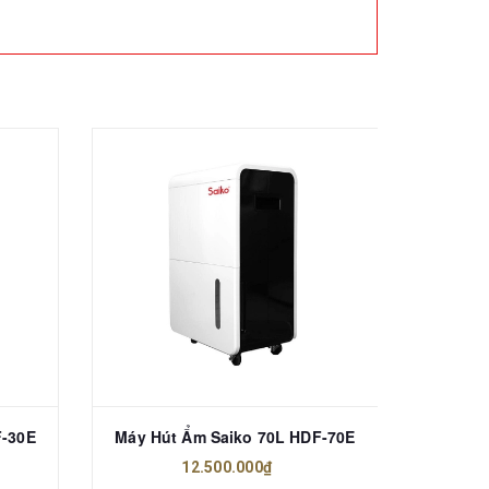
F-30E
Máy Hút Ẩm Saiko 70L HDF-70E
Máy H
12.500.000₫