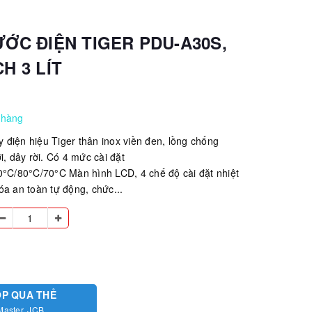
ƯỚC ĐIỆN TIGER PDU-A30S,
H 3 LÍT
 hàng
ủy điện hiệu Tiger thân inox viền đen, lồng chống
i, dây rời. Có 4 mức cài đặt
0°C/80°C/70°C Màn hình LCD, 4 chế độ cài đặt nhiệt
óa an toàn tự động, chức...
ÓP QUA THẺ
Master, JCB