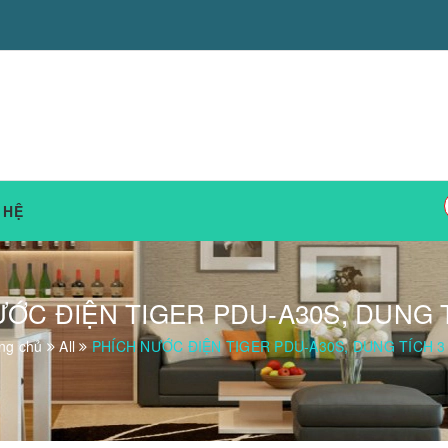
 HỆ
ỚC ĐIỆN TIGER PDU-A30S, DUNG T
ng chủ
All
PHÍCH NƯỚC ĐIỆN TIGER PDU-A30S, DUNG TÍCH 3 