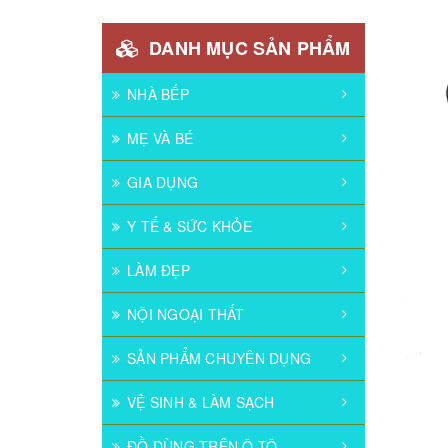
DANH MỤC SẢN PHẨM
NHÀ BẾP
MẸ VÀ BÉ
GIA DỤNG
Y TẾ & SỨC KHỎE
LÀM ĐẸP
NỘI NGOẠI THẤT
SẢN PHẨM CHUYÊN DỤNG
VỆ SINH & LÀM SẠCH
ĐỒ DÙNG TRÊN Ô TÔ