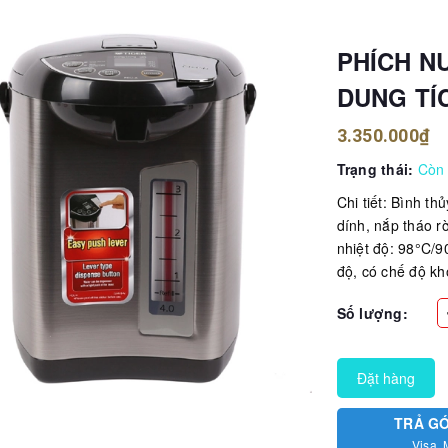
PHÍCH N
DUNG TÍC
3.350.000₫
Trạng thái:
Còn
Chi tiết: Bình th
dính, nắp tháo rờ
nhiệt độ: 98°C/9
độ, có chế độ kh
Số lượng:
Đặt hàng
TRẢ G
Visa, 