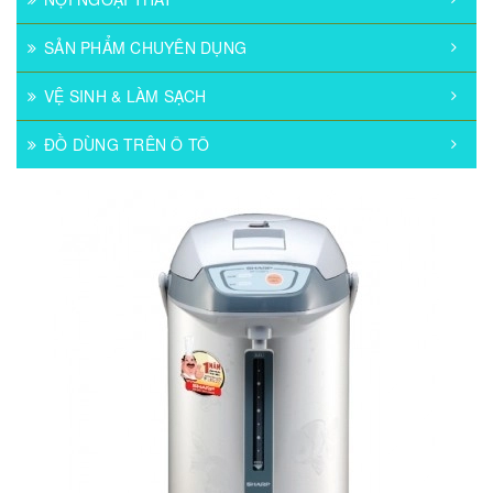
SẢN PHẨM CHUYÊN DỤNG
VỆ SINH & LÀM SẠCH
ĐỒ DÙNG TRÊN Ô TÔ