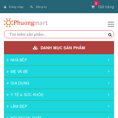
0
Giỏ hàng
Đăng nhập
Đăng ký
DANH MỤC SẢN PHẨM
NHÀ BẾP
MẸ VÀ BÉ
GIA DỤNG
Y TẾ & SỨC KHỎE
LÀM ĐẸP
NỘI NGOẠI THẤT