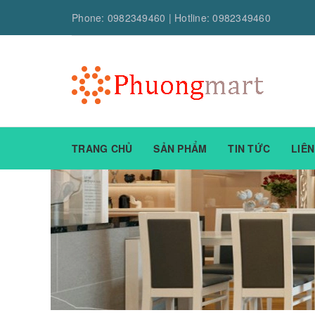
Phone:
0982349460
| Hotline:
0982349460
TRANG CHỦ
SẢN PHẨM
TIN TỨC
LIÊN