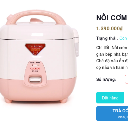
NỒI CƠM
1.390.000₫
Trạng thái:
Còn
Chi tiết: Nồi cơ
gian bếp nhà bạn
Chế độ nấu ổn đ
độ nấu và hâm n
Số lượng:
Đặt hàng
TRẢ G
Visa, 