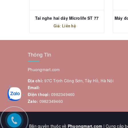
Máy xông khí dung Microlife NEB 210 (BR-CN 188)
Tai nghe hai dây Microlife ST 77
Giá: Liên hệ
Thông Tin
Phuongmart.com
Địa chỉ:
97C Trịnh Công Sơn, Tây Hồ, Hà Nội
Email:
Điện thoại:
0982349460
Zalo:
0982349460
Bản quyền thuộc về
Phuongmart.com
| Cung cấp b