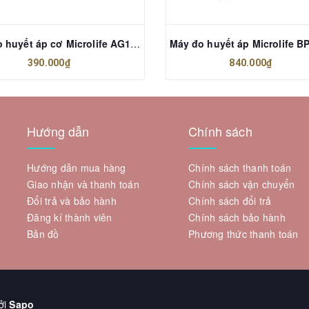
Máy đo huyết áp cơ Microlife AG1-20
390.000₫
840.000₫
Hướng dẫn
Chính sách
Hướng dẫn mua hàng
Chính sách thanh toán
Giao nhận và thanh toán
Chính sách vận chuyển
Đổi trả và bảo hành
Chính sách đổi trả
Đăng kí thành viên
Chính sách bảo hành
Bản đồ
Phương thức thanh toán
ởi
Sapo