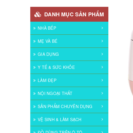
DANH MỤC SẢN PHẨM
NHÀ BẾP
MẸ VÀ BÉ
GIA DỤNG
Y TẾ & SỨC KHỎE
LÀM ĐẸP
NỘI NGOẠI THẤT
SẢN PHẨM CHUYÊN DỤNG
VỆ SINH & LÀM SẠCH
ĐỒ DÙNG TRÊN Ô TÔ