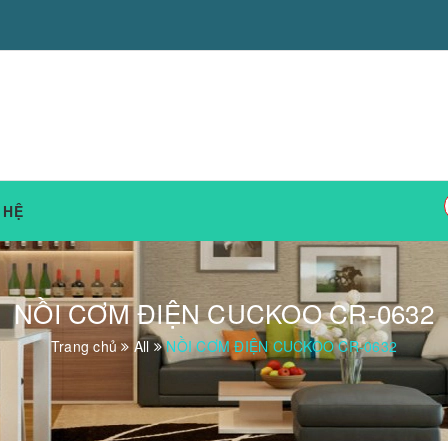
 HỆ
NỒI CƠM ĐIỆN CUCKOO CR-0632
Trang chủ
All
NỒI CƠM ĐIỆN CUCKOO CR-0632