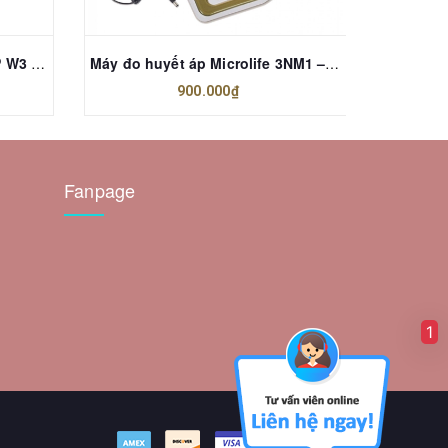
Máy đo huyết áp Microlife BP W3 Comfort
Máy đo huyết áp Microlife 3NM1 – 3E
900.000₫
Fanpage
1