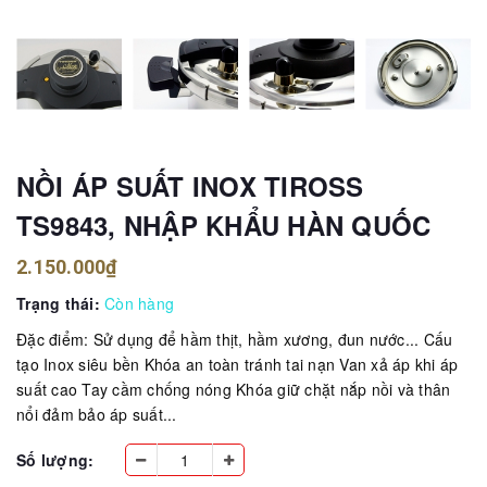
NỒI ÁP SUẤT INOX TIROSS
TS9843, NHẬP KHẨU HÀN QUỐC
2.150.000₫
Trạng thái:
Còn hàng
Đặc điểm: Sử dụng để hầm thịt, hầm xương, đun nước... Cấu
tạo Inox siêu bền Khóa an toàn tránh tai nạn Van xả áp khi áp
suất cao Tay cầm chống nóng Khóa giữ chặt nắp nồi và thân
nổi đảm bảo áp suất...
Số lượng: