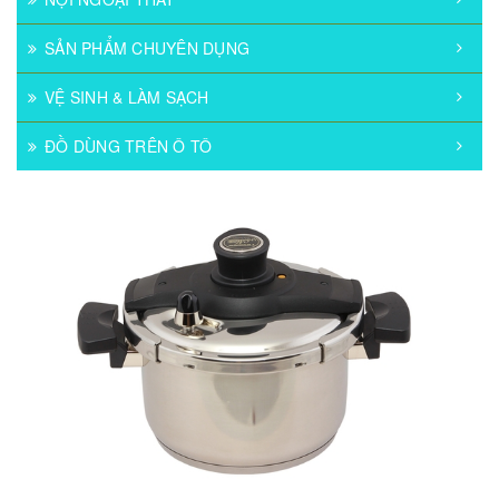
SẢN PHẨM CHUYÊN DỤNG
VỆ SINH & LÀM SẠCH
ĐỒ DÙNG TRÊN Ô TÔ