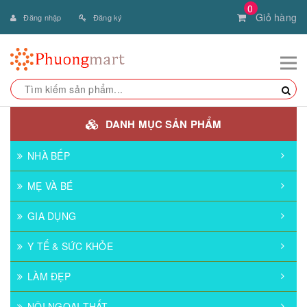
0
Giỏ hàng
Đăng nhập
Đăng ký
DANH MỤC SẢN PHẨM
NHÀ BẾP
MẸ VÀ BÉ
GIA DỤNG
Y TẾ & SỨC KHỎE
LÀM ĐẸP
NỘI NGOẠI THẤT