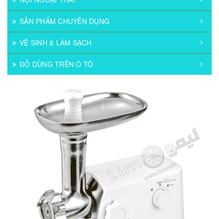
SẢN PHẨM CHUYÊN DỤNG
VỆ SINH & LÀM SẠCH
ĐỒ DÙNG TRÊN Ô TÔ