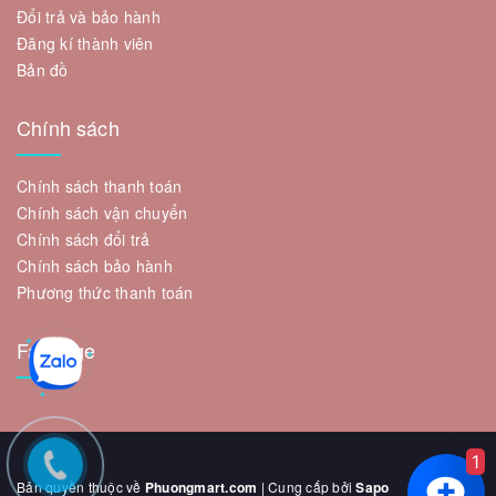
Đổi trả và bảo hành
Đăng kí thành viên
Bản đồ
Chính sách
Chính sách thanh toán
Chính sách vận chuyển
Chính sách đổi trả
Chính sách bảo hành
Phương thức thanh toán
Fanpage
1
Bản quyền thuộc về
Phuongmart.com
| Cung cấp bởi
Sapo