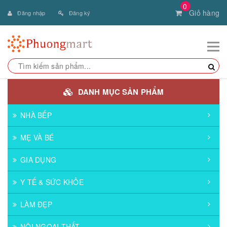
0
Giỏ hàng
Đăng nhập
Đăng ký
DANH MỤC SẢN PHẨM
NHÀ BẾP
MẸ VÀ BÉ
GIA DỤNG
Y TẾ & SỨC KHỎE
LÀM ĐẸP
NỘI NGOẠI THẤT