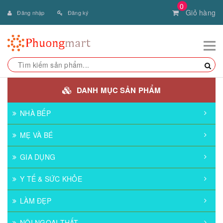
0
Giỏ hàng
Đăng nhập
Đăng ký
DANH MỤC SẢN PHẨM
NHÀ BẾP
MẸ VÀ BÉ
GIA DỤNG
Y TẾ & SỨC KHỎE
LÀM ĐẸP
NỘI NGOẠI THẤT