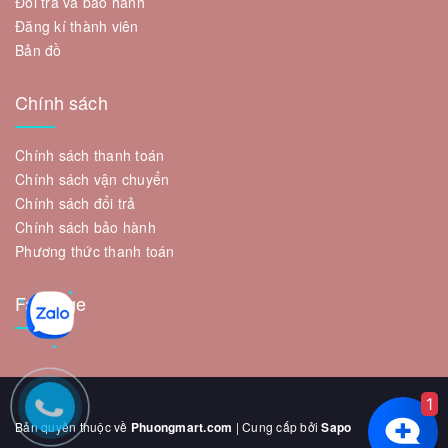
Đổi trả và bảo hành
Đăng kí thành viên
Bản đồ
Chính sách
Chính sách thanh toán
Chính sách vận chuyển
Chính sách đổi trả
Chính sách bảo hành
Phương thức thanh toán
Fanpage
1
Bản quyền thuộc về
Phuongmart.com
| Cung cấp bởi
Sapo