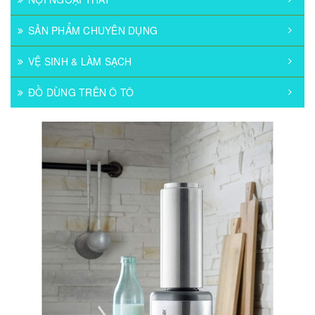
SẢN PHẨM CHUYÊN DỤNG
VỆ SINH & LÀM SẠCH
ĐỒ DÙNG TRÊN Ô TÔ