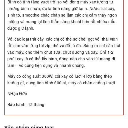
Bình có tính tăng vượt trội so với dòng máy xay tương tự
nhưng bình nhựa, đó là tính năng giữ lạnh. Nước trái cây,
sinh tố, smoothie chắc chắn sẽ làm các chị cảm thấy ngon
miệng và mang lại tinh thần sảng khoải hơn rất nhiêu nếu
được giữ lạnh.
Với các loại trái cây, các chị có thể sơ chế, gọt vỏ, thái viên
rồi cho vào từng túi zip nhỏ và để tủ đá. Sáng ra chỉ cần trút
vào máy, cho thêm chút sữa, chút đường và xay. Chỉ 1-2
phút xay là có thể lấy bình, đóng nắp cho vào túi mang đi
làm – vô cùng tiện dụng và nhanh chóng.
Máy có công suất 300W, cối xay có lưỡi 4 lớp bằng thép
không gỉ, dung tích bình 600ml, máy có chân chống trượt.
NHập Đức
Bảo hành: 12 tháng
Sản phẩm cùng loại