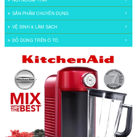
SẢN PHẨM CHUYÊN DỤNG
VỆ SINH & LÀM SẠCH
ĐỒ DÙNG TRÊN Ô TÔ