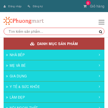
0
Giỏ hàng
Đăng nhập
Đăng ký
DANH MỤC SẢN PHẨM
NHÀ BẾP
MẸ VÀ BÉ
GIA DỤNG
Y TẾ & SỨC KHỎE
LÀM ĐẸP
NỘI NGOẠI THẤT