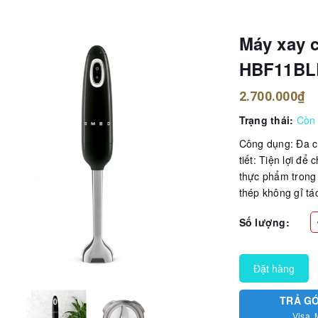
Máy xay 
HBF11BL
2.700.000₫
Trạng thái:
Còn
Công dụng: Đa ch
tiết: Tiện lợi đ
thực phẩm trong 
thép không gỉ tác
Số lượng:
Đặt hàng
TRẢ G
Visa, 