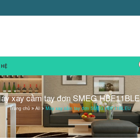
 HỆ
áy xay cầm tay đơn SMEG HBF11BL
Trang chủ
All
Máy xay cầm tay đơn SMEG HBF11BLEU