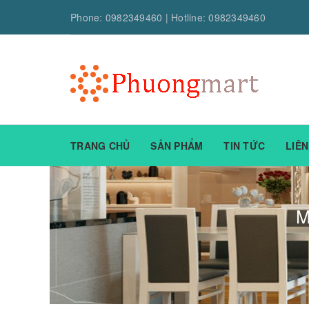
Phone:
0982349460
| Hotline:
0982349460
TRANG CHỦ
SẢN PHẨM
TIN TỨC
LIÊN
M