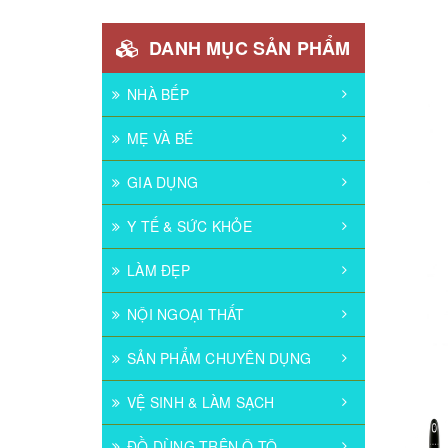
DANH MỤC SẢN PHẨM
NHÀ BẾP
MẸ VÀ BÉ
GIA DỤNG
Y TẾ & SỨC KHỎE
LÀM ĐẸP
NỘI NGOẠI THẤT
SẢN PHẨM CHUYÊN DỤNG
VỆ SINH & LÀM SẠCH
ĐỒ DÙNG TRÊN Ô TÔ