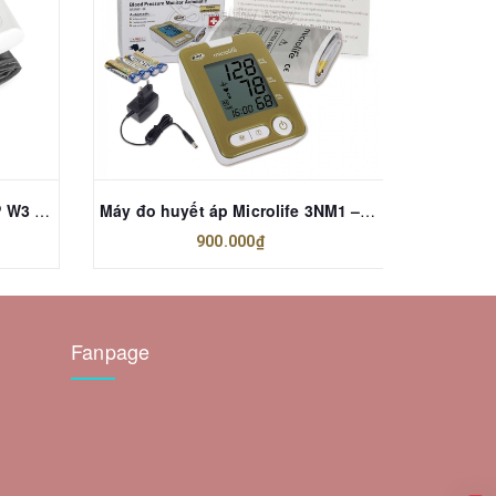
Máy đo huyết áp Microlife BP W3 Comfort
Máy đo huyết áp Microlife 3NM1 – 3E
900.000₫
Fanpage