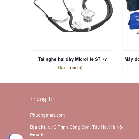
Máy xông khí dung Microlife NEB 210 (BR-CN 188)
Tai nghe hai dây Microlife ST 77
Giá: Liên hệ
Thông Tin
Phuongmart.com
Địa chỉ:
97C Trịnh Công Sơn, Tây Hồ, Hà Nội
Email: