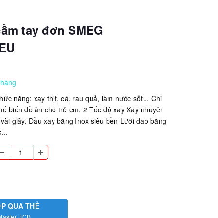
cầm tay đơn SMEG
EU
 hàng
ức năng: xay thịt, cá, rau quả, làm nước sốt... Chi
ể chế biến đồ ăn cho trẻ em. 2 Tốc độ xay Xay nhuyễn
vài giây. Đầu xay bằng Inox siêu bền Lưỡi dao bằng
...
ÓP QUA THẺ
Master, JCB