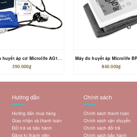
Máy đo huyết áp cơ Microlife AG1-20
390.000₫
840.000₫
Hướng dẫn
Chính sách
Hướng dẫn mua hàng
Chính sách thanh toán
Giao nhận và thanh toán
Chính sách vận chuyển
Đổi trả và bảo hành
Chính sách đổi trả
Đăng kí thành viên
Chính sách bảo hành