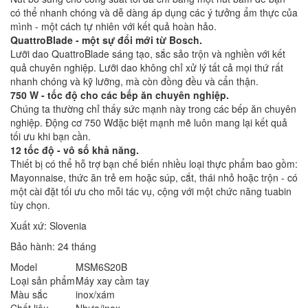
có thể nhanh chóng và dễ dàng áp dụng các ý tưởng ẩm thực của
mình - một cách tự nhiên với kết quả hoàn hảo.
QuattroBlade - một sự đổi mới từ Bosch.
Lưỡi dao QuattroBlade sáng tạo, sắc sảo trộn và nghiền với kết
quả chuyên nghiệp. Lưỡi dao không chỉ xử lý tất cả mọi thứ rất
nhanh chóng và kỹ lưỡng, mà còn đồng đều và cẩn thận.
750 W - tốc độ cho các bếp ăn chuyên nghiệp.
Chúng ta thường chỉ thấy sức mạnh này trong các bếp ăn chuyên
nghiệp. Động cơ 750 Wđặc biệt mạnh mẽ luôn mang lại kết quả
tối ưu khi bạn cần.
12 tốc độ - vô số khả năng.
Thiết bị có thể hỗ trợ bạn chế biến nhiều loại thực phẩm bao gồm:
Mayonnaise, thức ăn trẻ em hoặc súp, cắt, thái nhỏ hoặc trộn - có
một cài đặt tối ưu cho mỗi tác vụ, cộng với một chức năng tuabin
tùy chọn.
Xuất xứ: Slovenia
Bảo hành: 24 tháng
Model
MSM6S20B
Loại sản phẩm
Máy xay cầm tay
Màu sắc
inox/xám