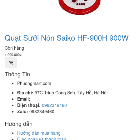
Quạt Sưởi Nón Saiko HF-900H 900W
Còn hàng
1.000.000₫
Thông Tin
Phuongmart.com
Địa chỉ:
97C Trịnh Công Sơn, Tây Hồ, Hà Nội
Email:
Điện thoại:
0982349460
Zalo:
0982349460
Hướng dẫn
Hướng dẫn mua hàng
Giao nhận và thanh toán