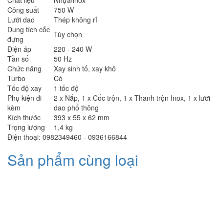
Chất liệu
Nhựa/inox
Công suất
750 W
Lưỡi dao
Thép không rỉ
Dung tích cốc
Tùy chọn
đựng
Điện áp
220 - 240 W
Tần số
50 Hz
Chức năng
Xay sinh tố, xay khô
Turbo
Có
Tốc độ xay
1 tốc độ
Phụ kiện đi
2 x Nắp, 1 x Cốc trộn, 1 x Thanh trộn Inox, 1 x lưỡi
kèm
dao phổ thông
Kích thước
393 x 55 x 62 mm
Trọng lượng
1,4 kg
Điện thoại: 0982349460 - 0936166844
Sản phẩm cùng loại