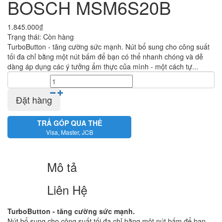
BOSCH MSM6S20B
1.845.000₫
Trạng thái:
Còn hàng
TurboButton - tăng cường sức mạnh. Nút bổ sung cho công suất
tối đa chỉ bằng một nút bấm để bạn có thể nhanh chóng và dễ
dàng áp dụng các ý tưởng ẩm thực của mình - một cách tự...
Số lượng:
Đặt hàng
TRẢ GÓP QUA THẺ
Visa, Master, JCB
Mô tả
Liên Hệ
TurboButton - tăng cường sức mạnh.
Nút bổ sung cho công suất tối đa chỉ bằng một nút bấm để bạn