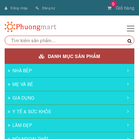
0
Giỏ hàng
Đăng nhập
Đăng ký
DANH MỤC SẢN PHẨM
NHÀ BẾP
MẸ VÀ BÉ
GIA DỤNG
Y TẾ & SỨC KHỎE
LÀM ĐẸP
NỘI NGOẠI THẤT