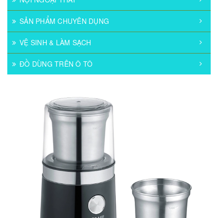
SẢN PHẨM CHUYÊN DỤNG
VỆ SINH & LÀM SẠCH
ĐỒ DÙNG TRÊN Ô TÔ