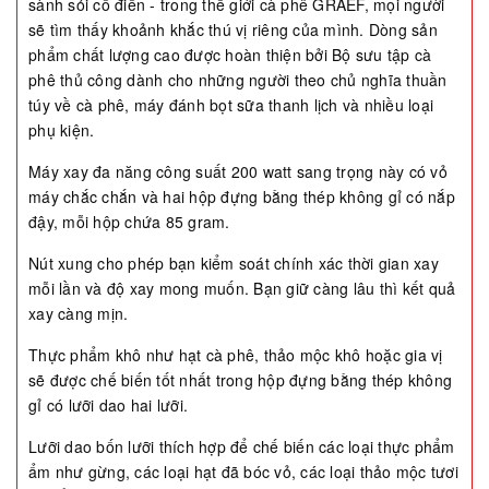
sành sỏi cổ điển - trong thế giới cà phê GRAEF, mọi người
sẽ tìm thấy khoảnh khắc thú vị riêng của mình. Dòng sản
phẩm chất lượng cao được hoàn thiện bởi Bộ sưu tập cà
phê thủ công dành cho những người theo chủ nghĩa thuần
túy về cà phê, máy đánh bọt sữa thanh lịch và nhiều loại
phụ kiện.
Máy xay đa năng công suất 200 watt sang trọng này có vỏ
máy chắc chắn và hai hộp đựng bằng thép không gỉ có nắp
đậy, mỗi hộp chứa 85 gram.
Nút xung cho phép bạn kiểm soát chính xác thời gian xay
mỗi lần và độ xay mong muốn. Bạn giữ càng lâu thì kết quả
xay càng mịn.
Thực phẩm khô như hạt cà phê, thảo mộc khô hoặc gia vị
sẽ được chế biến tốt nhất trong hộp đựng bằng thép không
gỉ có lưỡi dao hai lưỡi.
Lưỡi dao bốn lưỡi thích hợp để chế biến các loại thực phẩm
ẩm như gừng, các loại hạt đã bóc vỏ, các loại thảo mộc tươi