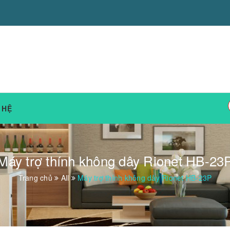
 HỆ
Máy trợ thính không dây Rionet HB-23
Trang chủ
All
Máy trợ thính không dây Rionet HB-23P