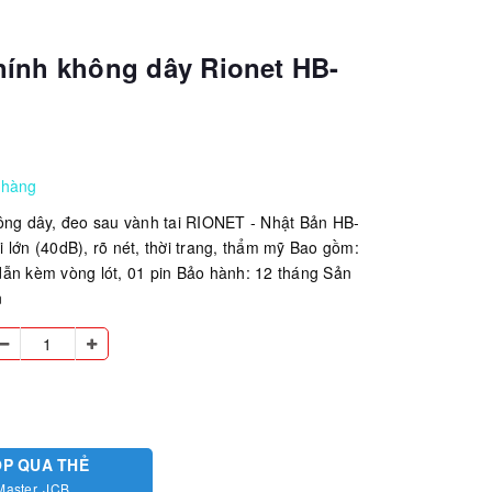
hính không dây Rionet HB-
 hàng
ông dây, đeo sau vành tai RIONET - Nhật Bản HB-
 lớn (40dB), rõ nét, thời trang, thẩm mỹ Bao gồm:
ẫn kèm vòng lót, 01 pin Bảo hành: 12 tháng Sản
n
ÓP QUA THẺ
Master, JCB