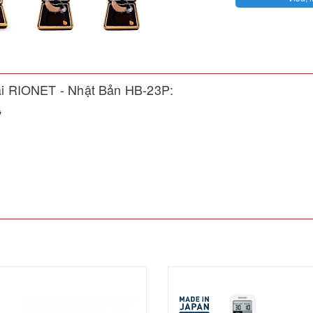
tai RIONET - Nhật Bản HB-23P:
ỹ