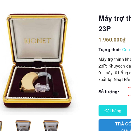
Máy trợ t
23P
1.960.000₫
Trạng thái:
Còn
Máy trợ thính kh
23P: Khuyếch đại
01 máy, 01 ống d
xuất tại Nhật Bả
Số lượng:
Đặt hàng
TRẢ G
Visa, 