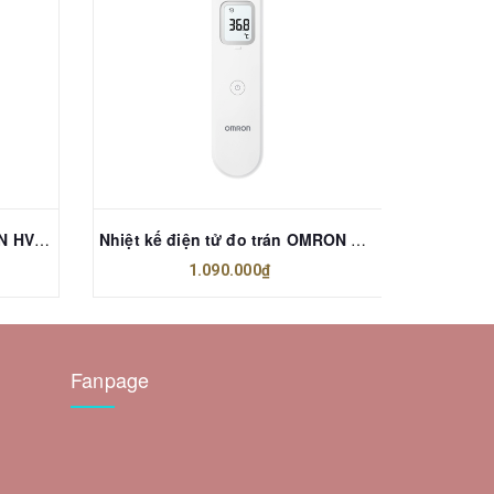
Máy xung điện trị liệu OMRON HV-F230
Nhiệt kế điện tử đo trán OMRON MC-F300
Nhiệt k
1.090.000₫
Fanpage