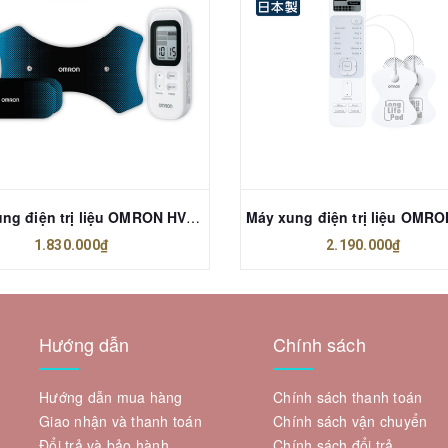
Máy xung điện trị liệu OMRON HV-F030
1.830.000₫
2.190.000₫
Hướng dẫn
Chính sách
Hướng dẫn mua hàng
Chính sách thanh toán
Giao nhận và thanh toán
Chính sách vận chuyển
Đổi trả và bảo hành
Chính sách đổi trả