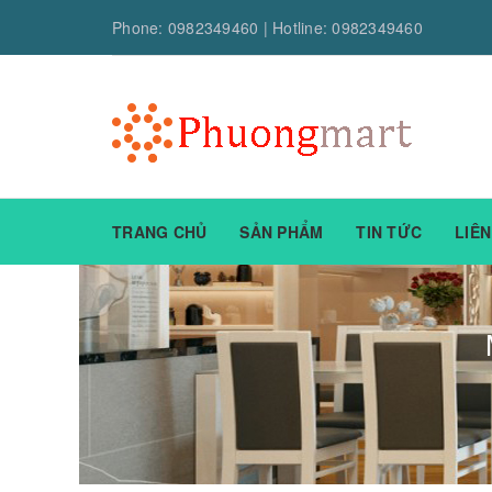
Phone:
0982349460
| Hotline:
0982349460
TRANG CHỦ
SẢN PHẨM
TIN TỨC
LIÊN