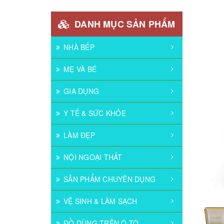
DANH MỤC SẢN PHẨM
NHÀ BẾP
MẸ VÀ BÉ
GIA DỤNG
Y TẾ & SỨC KHỎE
LÀM ĐẸP
NỘI NGOẠI THẤT
SẢN PHẨM CHUYÊN DỤNG
VỆ SINH & LÀM SẠCH
ĐỒ DÙNG TRÊN Ô TÔ