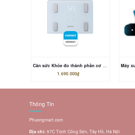
 I-TREK
Cân sức Khỏe đo thành phần cơ thể OMRON HBF-260T1
1.690.000₫
Thông Tin
Phuongmart.com
Địa chỉ:
97C Trịnh Công Sơn, Tây Hồ, Hà Nội