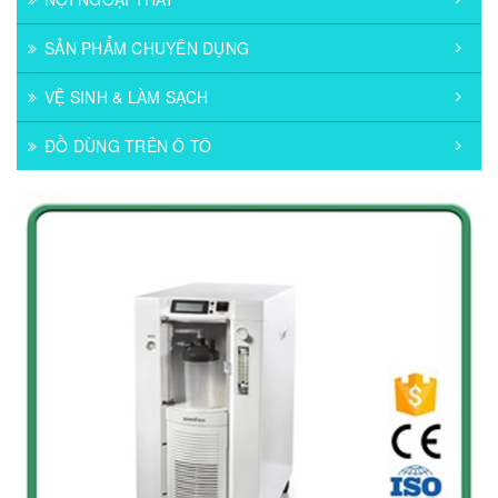
SẢN PHẨM CHUYÊN DỤNG
VỆ SINH & LÀM SẠCH
ĐỒ DÙNG TRÊN Ô TÔ