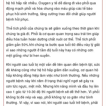
hệ hô hấp rất nhiều. Oxygen y tế dễ dàng đi vào phổi qua
động mạch phổi và hòa chung vào máu giúp các tế bào
phục hồi sinh trưởng, tăng cường trao đổi chất giúp người
bệnh hồi phục.
Thể tích phổi của chúng ta sẽ giảm xuống theo thời gian khi
chúng ta già đi. Phổi là cơ quan quan trọng sau trái tim giúp
điều hòa tuần hoàn dưỡng chất nuôi cơ thể. Thể tích phổi
giảm gần 50% khi chúng ta bước qua tuổi 60 điều này lý giải
vì sao những người ở tầm độ tuổi này hay có những cơn
mệt giống như bi hen suyễn.
Khi người cao tuổi bị một vấn đề liên quan đến bệnh tật, sức
đề kháng cũng như hệ hô hấp giảm dần xuống, cơ quan hô
hấp không đồng hiệp làm việc như bình thường. Nếu những
người bệnh này khi nằm ở trạng thái nghỉ ngơi sẽ gây ra
cơn tức ngực, mệt mỏi. Nhưng khi nâng mình và đầu họ lên
cao 1 góc từ 10-30 độ thì người bệnh sẽ dễ thở hơn. Vì phổi
không bị đè nép và xẹp, phổi không tự co giãn như bình
thường. Vì vậy, vì sao nói, khi người cao tuổi trở bệnh, phải