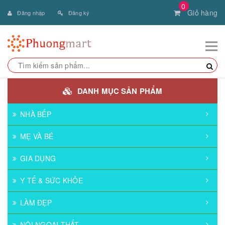
0
Giỏ hàng
Đăng nhập
Đăng ký
DANH MỤC SẢN PHẨM
NHÀ BẾP
MẸ VÀ BÉ
GIA DỤNG
Y TẾ & SỨC KHỎE
LÀM ĐẸP
NỘI NGOẠI THẤT