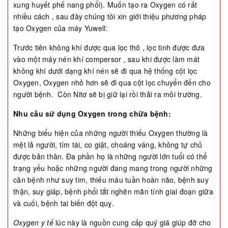
xung huyết phế nang phổi). Muốn tạo ra Oxygen có rất
nhiều cách , sau đây chúng tôi xin giới thiệu phương pháp
tạo Oxygen của máy Yuwell:
Trước tiên không khí được qua lọc thô , lọc tinh được đưa
vào một máy nén khí compersor , sau khi được làm mát
không khí dưới dạng khí nén sẽ đi qua hệ thống cột lọc
Oxygen, Oxygen nhỏ hơn sẽ đi qua cột lọc chuyển đến cho
người bệnh. Còn Nitơ sẽ bị giữ lại rồi thải ra môi trường.
Nhu cầu sử dụng Oxygen trong chữa bệnh:
Những biểu hiện của những người thiếu Oxygen thường là
mệt lả người, tím tái, co giật, choáng váng, không tự chủ
được bản thân. Đa phần họ là những người lớn tuổi có thể
trạng yếu hoặc những người đang mang trong người những
căn bệnh như suy tim, thiếu máu tuần hoàn não, bệnh suy
thận, suy giáp, bệnh phổi tắt nghẽn mãn tính giai đoạn giữa
và cuối, bệnh tai biến đột quỵ.
Oxygen y tế
lúc này là nguồn cung cấp quý giá giúp đỡ cho