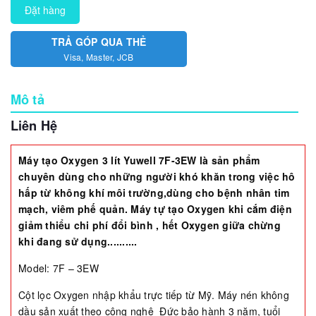
Đặt hàng
TRẢ GÓP QUA THẺ
Visa, Master, JCB
Mô tả
Liên Hệ
Máy tạo Oxygen 3 lít Yu
well 7F-3EW là sản phẩm
chuyên dùng cho những người khó khăn trong việc hô
hấp từ không khí môi trường,dùng cho bệnh nhân tim
mạch, viêm phế quản. Máy tự tạo Oxygen khi cắm điện
giảm thiểu chi phí đổi bình , hết Oxygen giữa chừng
khi đang sử dụng..........
Model: 7F – 3EW
Cột lọc Oxygen nhập khẩu trực tiếp từ Mỹ. Máy nén không
dầu sản xuất theo công nghệ Đức bảo hành 3 năm, tuổi