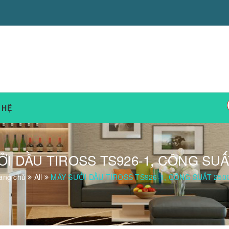
 HỆ
ỞI DẦU TIROSS TS926-1, CÔNG SUẤ
ang chủ
All
MÁY SƯỞI DẦU TIROSS TS926-1, CÔNG SUẤT 250