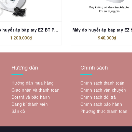
Máy đo huyết áp bắp tay EZ BT Power OMRON (HEM-7183T1-C)
1.200.000₫
940.000₫
Hướng dẫn
Chính sách
Hướng dẫn mua hàng
Chính sách thanh toán
Giao nhận và thanh toán
Chính sách vận chuyển
Đổi trả và bảo hành
Chính sách đổi trả
Đăng kí thành viên
Chính sách bảo hành
Bản đồ
Phương thức thanh toán