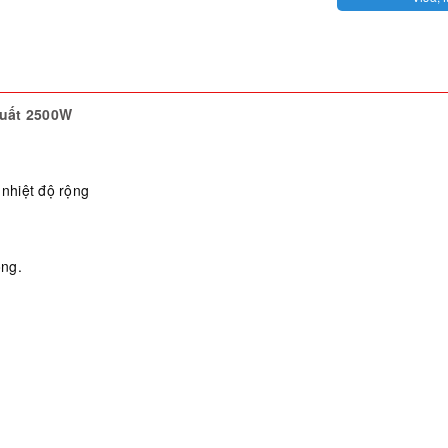
suất 2500W
 nhiệt độ rộng
òng.