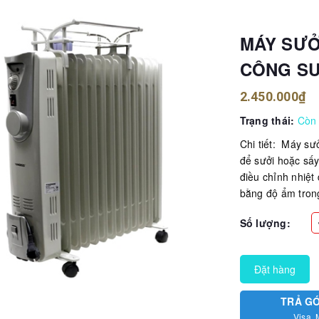
MÁY SƯỞI
CÔNG SU
2.450.000₫
Trạng thái:
Còn
Chi tiết: Máy s
để sưởi hoặc sấy
điều chỉnh nhiệt
bằng độ ẩm tron
Số lượng:
Đặt hàng
TRẢ G
Visa, 