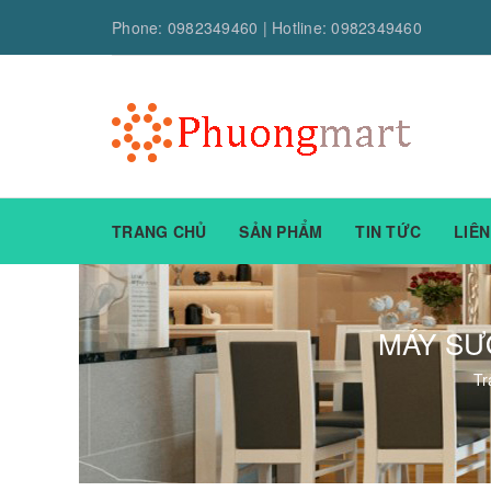
Phone:
0982349460
| Hotline:
0982349460
TRANG CHỦ
SẢN PHẨM
TIN TỨC
LIÊN
MÁY SƯ
Tr