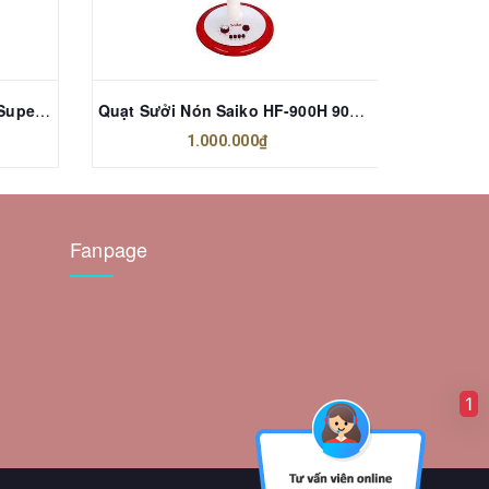
Máy đo huyết áp bắp tay EZ Super Lite OMRON (HEM-7090)
Quạt Sưởi Nón Saiko HF-900H 900W
1.000.000₫
Fanpage
1