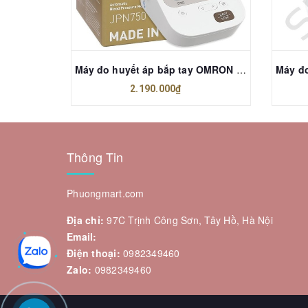
Máy Xông Khí Dung Omron NE-C810
Máy đo huyết áp bắp tay OMRON JPN750
2.190.000₫
Thông Tin
Phuongmart.com
Địa chỉ:
97C Trịnh Công Sơn, Tây Hồ, Hà Nội
Email:
Điện thoại:
0982349460
Zalo:
0982349460