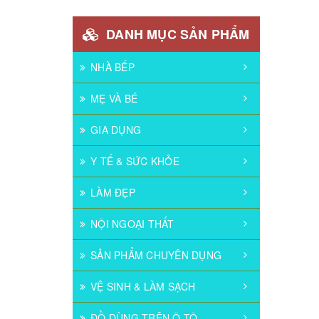
DANH MỤC SẢN PHẨM
NHÀ BẾP
MẸ VÀ BÉ
GIA DỤNG
Y TẾ & SỨC KHỎE
LÀM ĐẸP
NỘI NGOẠI THẤT
SẢN PHẨM CHUYÊN DỤNG
VỆ SINH & LÀM SẠCH
ĐỒ DÙNG TRÊN Ô TÔ