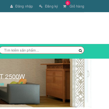
0
Đăng nhập
Đăng ký
Giỏ hàng
T 2500W
0W