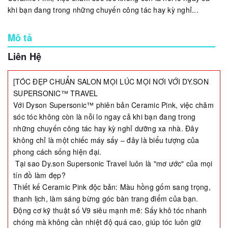
khi bạn đang trong những chuyến công tác hay kỳ nghỉ...
Mô tả
Liên Hệ
[TÓC ĐẸP CHUẨN SALON MỌI LÚC MỌI NƠI VỚI DY.SON
SUPERSONIC™ TRAVEL
Với Dyson Supersonic™ phiên bản Ceramic Pink, việc chăm
sóc tóc không còn là nỗi lo ngay cả khi bạn đang trong
những chuyến công tác hay kỳ nghỉ dưỡng xa nhà. Đây
không chỉ là một chiếc máy sấy – đây là biểu tượng của
phong cách sống hiện đại.
Tại sao Dy.son Supersonic Travel luôn là "mơ ước" của mọi
tín đồ làm đẹp?
Thiết kế Ceramic Pink độc bản: Màu hồng gốm sang trọng,
thanh lịch, làm sáng bừng góc bàn trang điểm của bạn.
Động cơ kỹ thuật số V9 siêu mạnh mẽ: Sấy khô tóc nhanh
chóng mà không cần nhiệt độ quá cao, giúp tóc luôn giữ