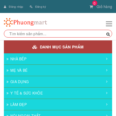
0
Giỏ hàng
Đăng nhập
Đăng ký
DANH MỤC SẢN PHẨM
NHÀ BẾP
MẸ VÀ BÉ
GIA DỤNG
Y TẾ & SỨC KHỎE
LÀM ĐẸP
NỘI NGOẠI THẤT