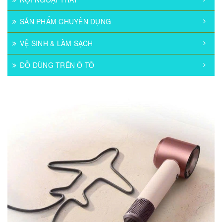
SẢN PHẨM CHUYÊN DỤNG
VỆ SINH & LÀM SẠCH
ĐỒ DÙNG TRÊN Ô TÔ