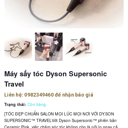
Máy sấy tóc Dyson Supersonic
Travel
Liên hệ:
0982349460
để nhận báo giá
Trạng thái:
Còn hàng
[TÓC ĐẸP CHUẨN SALON MỌI LÚC MỌI NƠI VỚI DY.SON
SUPERSONIC™ TRAVELVới Dyson Supersonic™ phiên bản
Ceramic Pink, việc chăm sóc tóc không còn là nỗi lo ngay cả