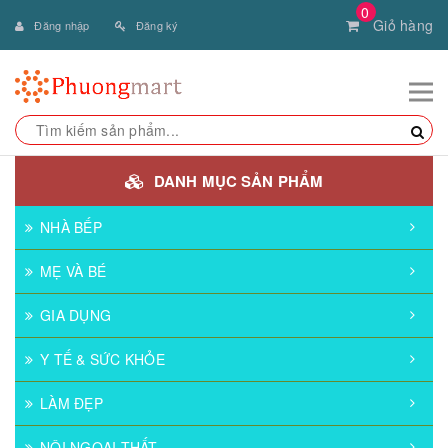
0
Giỏ hàng
Đăng nhập
Đăng ký
DANH MỤC SẢN PHẨM
NHÀ BẾP
MẸ VÀ BÉ
GIA DỤNG
Y TẾ & SỨC KHỎE
LÀM ĐẸP
NỘI NGOẠI THẤT