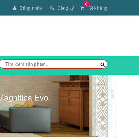
0
Đăng nhập
Đăng ký
Giỏ hàng
Magnifica Evo
ica Evo