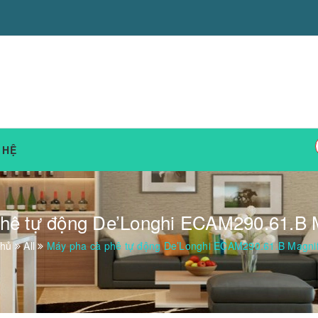
 HỆ
hê tự động De’Longhi ECAM290.61.B 
chủ
All
Máy pha cà phê tự động De’Longhi ECAM290.61.B Magnif