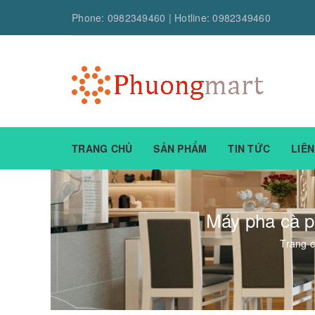
Phone:
0982349460
| Hotline:
0982349460
TRANG CHỦ
SẢN PHẨM
TIN TỨC
LIÊN
Máy pha cà p
Trang 