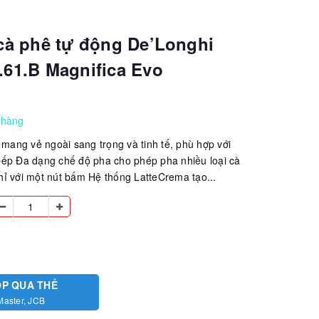
cà phê tự động De’Longhi
61.B Magnifica Evo
 hàng
i mang vẻ ngoài sang trọng và tinh tế, phù hợp với
bếp Đa dạng chế độ pha cho phép pha nhiều loại cà
ỉ với một nút bấm Hệ thống LatteCrema tạo...
ÓP QUA THẺ
Master, JCB