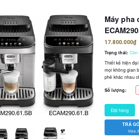
Máy pha 
ECAM290.
17.800.000₫
Trạng thái:
Còn
Thiết kế hiện đạ
mọi không gian 
phê khác nhau ch
Số lượng:
Đặt hàng
TRẢ G
Visa, 