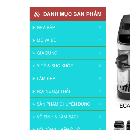
DANH MỤC SẢN PHẨM
NHÀ BẾP
MẸ VÀ BÉ
GIA DỤNG
Y TẾ & SỨC KHỎE
LÀM ĐẸP
NỘI NGOẠI THẤT
SẢN PHẨM CHUYÊN DỤNG
VỆ SINH & LÀM SẠCH
ĐỒ DÙNG TRÊN Ô TÔ