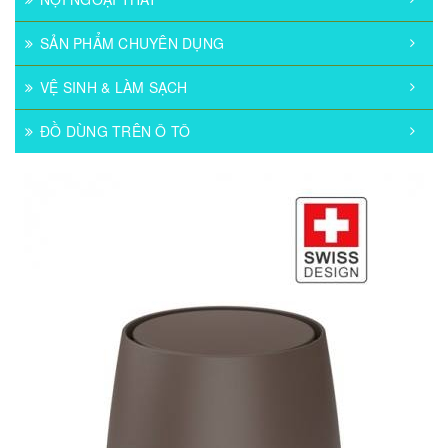
SẢN PHẨM CHUYÊN DỤNG
VỆ SINH & LÀM SẠCH
ĐỒ DÙNG TRÊN Ô TÔ