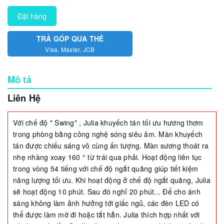
Đặt hàng
TRẢ GÓP QUA THẺ
Visa, Master, JCB
Mô tả
Liên Hệ
Với chế độ " Swing" , Julia khuyếch tán tối ưu hương thơm
trong phòng bằng công nghệ sóng siêu âm. Màn khuyếch
tán được chiếu sáng vô cùng ấn tượng. Màn sương thoát ra
nhẹ nhàng xoay 160 ° từ trái qua phải. Hoạt động liên tục
trong vòng 54 tiếng với chế độ ngắt quãng giúp tiết kiệm
năng lượng tối ưu. Khi hoạt động ở chế độ ngắt quãng, Julia
sẽ hoạt động 10 phút. Sau đó nghỉ 20 phút... Để cho ánh
sáng không làm ảnh hưởng tới giấc ngủ, các đèn LED có
thể được làm mờ đi hoặc tắt hẳn. Julia thích hợp nhất với