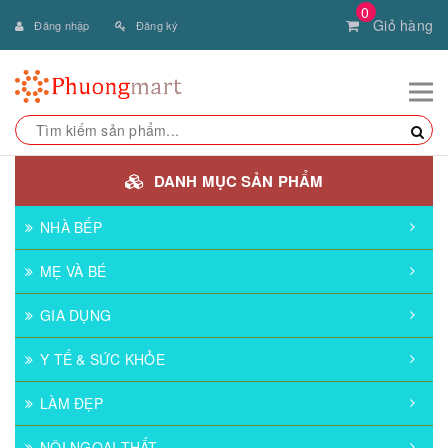
0
Giỏ hàng
Đăng nhập
Đăng ký
DANH MỤC SẢN PHẨM
NHÀ BẾP
MẸ VÀ BÉ
GIA DỤNG
Y TẾ & SỨC KHỎE
LÀM ĐẸP
NỘI NGOẠI THẤT