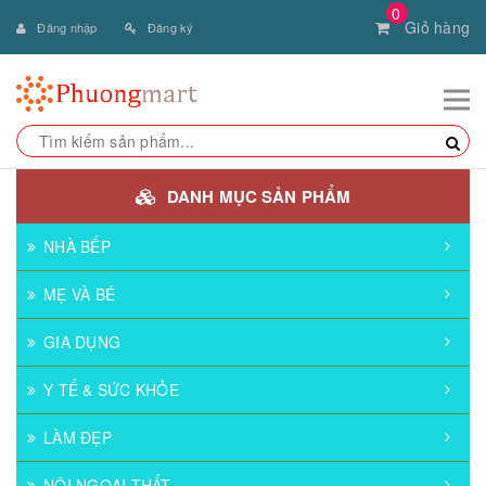
0
Giỏ hàng
Đăng nhập
Đăng ký
DANH MỤC SẢN PHẨM
NHÀ BẾP
MẸ VÀ BÉ
GIA DỤNG
Y TẾ & SỨC KHỎE
LÀM ĐẸP
NỘI NGOẠI THẤT