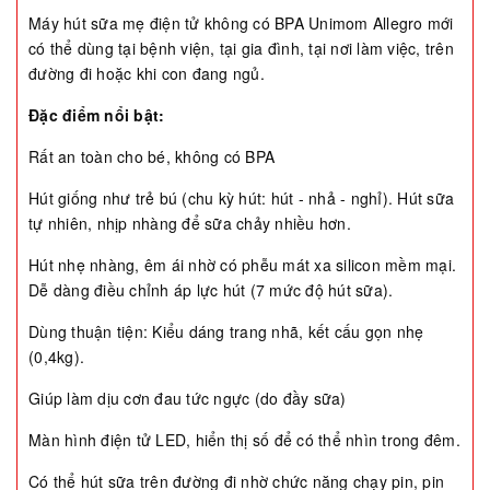
Máy hút sữa mẹ điện tử không có BPA Unimom Allegro mới
có thể dùng tại bệnh viện, tại gia đình, tại nơi làm việc, trên
đường đi hoặc khi con đang ngủ.
Đặc điểm nổi bật:
Rất an toàn cho bé, không có BPA
Hút giống như trẻ bú (chu kỳ hút: hút - nhả - nghỉ). Hút sữa
tự nhiên, nhịp nhàng để sữa chảy nhiều hơn.
Hút nhẹ nhàng, êm ái nhờ có phễu mát xa silicon mềm mại.
Dễ dàng điều chỉnh áp lực hút (7 mức độ hút sữa).
Dùng thuận tiện: Kiểu dáng trang nhã, kết cấu gọn nhẹ
(0,4kg).
Giúp làm dịu cơn đau tức ngực (do đầy sữa)
Màn hình điện tử LED, hiển thị số để có thể nhìn trong đêm.
Có thể hút sữa trên đường đi nhờ chức năng chạy pin, pin