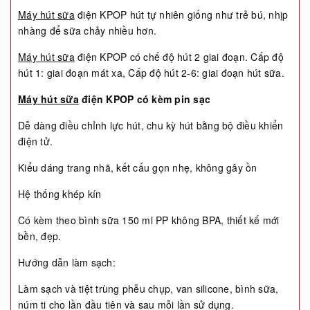
Máy hút sữa
điện KPOP hút tự nhiên giống như trẻ bú, nhịp
nhàng để sữa chảy nhiều hơn.
Máy hút sữa
điện KPOP có chế độ hút 2 giai đoạn. Cấp độ
hút 1: giai đoạn mát xa, Cấp độ hút 2-6: giai đoạn hút sữa.
Máy hút sữa
điện KPOP có kèm pin sạc
Dễ dàng điều chỉnh lực hút, chu kỳ hút bằng bộ điều khiển
điện tử.
Kiểu dáng trang nhã, kết cấu gọn nhẹ, không gây ồn
Hệ thống khép kín
Có kèm theo bình sữa 150 ml PP không BPA, thiết kế mới
bền, đẹp.
Hướng dẫn làm sạch:
Làm sạch và tiệt trùng phễu chụp, van silicone, bình sữa,
núm ti cho lần đầu tiên và sau mỗi lần sử dụng.