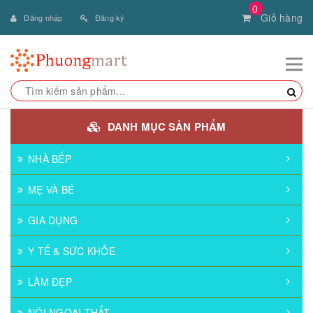
0
Giỏ hàng
Đăng nhập
Đăng ký
DANH MỤC SẢN PHẨM
NHÀ BẾP
MẸ VÀ BÉ
GIA DỤNG
Y TẾ & SỨC KHỎE
LÀM ĐẸP
NỘI NGOẠI THẤT