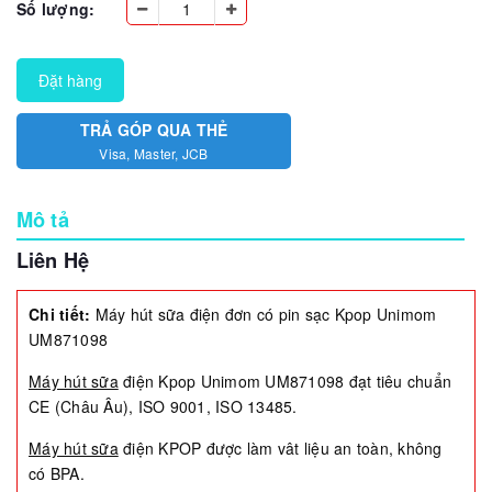
Số lượng:
Đặt hàng
TRẢ GÓP QUA THẺ
Visa, Master, JCB
Mô tả
Liên Hệ
Chi tiết:
Máy hút sữa điện đơn có pin sạc Kpop Unimom
UM871098
Máy hút sữa
điện Kpop Unimom UM871098 đạt tiêu chuẩn
CE (Châu Âu), ISO 9001, ISO 13485.
Máy hút sữa
điện KPOP được làm vât liệu an toàn, không
có BPA.