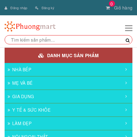
0
Giỏ hàng
Đăng nhập
Đăng ký
DANH MỤC SẢN PHẨM
NHÀ BẾP
MẸ VÀ BÉ
GIA DỤNG
Y TẾ & SỨC KHỎE
LÀM ĐẸP
NỘI NGOẠI THẤT