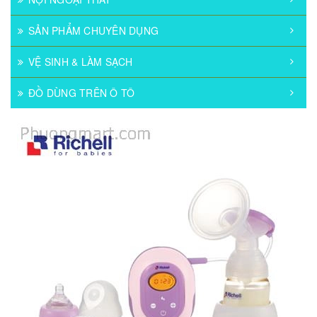
SẢN PHẨM CHUYÊN DỤNG
VỆ SINH & LÀM SẠCH
ĐỒ DÙNG TRÊN Ô TÔ