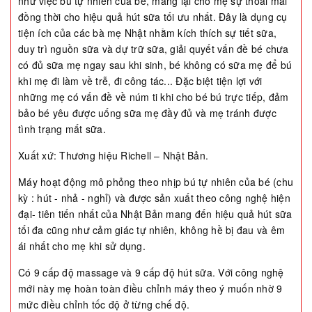
như việc bú tự nhiên của bé, mang lại cho mẹ sự thoải mái
đồng thời cho hiệu quả hút sữa tối ưu nhất. Đây là dụng cụ
tiện ích của các bà mẹ Nhật nhằm kích thích sự tiết sữa,
duy trì nguồn sữa và dự trữ sữa, giải quyết vấn đề bé chưa
có đủ sữa mẹ ngay sau khi sinh, bé không có sữa mẹ để bú
khi mẹ đi làm về trễ, đi công tác... Đặc biệt tiện lợi với
những mẹ có vấn đề về núm ti khi cho bé bú trực tiếp, đảm
bảo bé yêu được uống sữa mẹ đầy đủ và mẹ tránh được
tình trạng mất sữa.
Xuất xứ: Thương hiệu Richell – Nhật Bản.
Máy hoạt động mô phỏng theo nhịp bú tự nhiên của bé (chu
kỳ : hút - nhả - nghỉ) và được sản xuất theo công nghệ hiện
đại- tiên tiến nhất của Nhật Bản mang đến hiệu quả hút sữa
tối đa cũng như cảm giác tự nhiên, không hề bị đau và êm
ái nhất cho mẹ khi sử dụng.
Có 9 cấp độ massage và 9 cấp độ hút sữa. Với công nghệ
mới này mẹ hoàn toàn điều chỉnh máy theo ý muốn nhờ 9
mức điều chỉnh tốc độ ở từng chế độ.