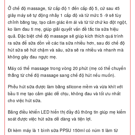
Ở chế độ massage, từ cấp độ 1 đến cấp độ 5, cứ sau 45
giây máy sẽ tự động nhảy 1 cấp độ và từ mức 5 -9 sẽ tùy
chỉnh bằng tay, tạo cảm giác êm ái và từ từ chứ ko đột ngột,
ko làm đau ti mẹ, giúp giải quyết vấn đề tắc tia sữa hiệu
quả. Đặc biệt chế độ massage sẽ giúp kích thích quá trình
ra sữa để sữa dồn về các tia sữa nhiều hơn, sau đó chế độ
hút sữa sẽ hút chậm và sâu, sữa sẽ ra nhiều và nhanh mà
không gây đau ngực mẹ.
Máy có thể massage trong vòng 20 phút (mẹ có thể chuyển
thẳng từ chế độ massage sang chế độ hút nếu muốn).
Phễu hút sữa được làm bằng silicone mềm và vừa khít với
bầu ti mẹ tạo cảm giác dễ chịu, không đau và tối ưu nhất
cho việc hút sữa.
Bảng điều khiển LED hiển thị đầy đủ thông tin giúp mẹ kiểm
soát được việc hút sữa dễ dàng và tiện lợi.
Đi kèm máy là 1 bình sữa PPSU 150ml có núm ti làm từ