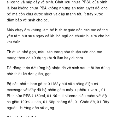
silicone và nắp đậy vệ sinh. Chất liệu nhựa PPSU của bình
là loại không chứa PBA không những an toàn tuyệt đối cho
bé mà còn chịu được nhiệt va đập mạnh tốt, ít trầy xước
đảm bảo vệ sinh cho bé.
Máy chạy êm không làm bé bị thức giấc nên các mẹ có thể
yên tâm hút sữa ngay cả khi bé ngủ để chuẩn bị sữa cho bé
khi thức.
Thiết kế nhỏ gọn, màu sắc trang nhã thuận tiện cho mẹ
mang theo để sử dụng khi đi làm hay đi chơi.
Dễ dàng tháo dời từng bộ phận để vệ sinh sau mỗi lần dùng
nhờ thiết kế đơn giản, gọn.
Bộ sản phẩm bao gồm: 01 Máy hút sữa bằng điện có
massage với đầy đủ bộ phận gồm máy + phễu + van.., 01
Bình sữa PPSU 150ml, 01 Núm ti silicone siêu mềm với độ
co giãn 120% + nắp, 01 Nắp chống đổ, 01 Chân đế, 01 Dây
nguồn, Hướng dẫn sử dụng.