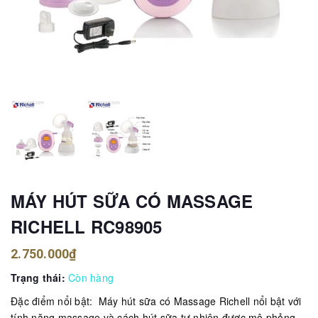
MÁY HÚT SỮA CÓ MASSAGE
RICHELL RC98905
2.750.000₫
Trạng thái:
Còn hàng
Đặc điểm nổi bật: Máy hút sữa có Massage Richell nổi bật với
tính năng massage và cách hút sữa tự nhiên được mô phỏng