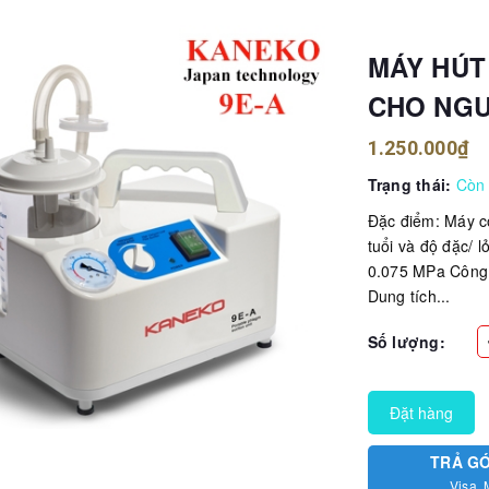
MÁY HÚT
CHO NGƯ
1.250.000₫
Trạng thái:
Còn
Đặc điểm: Máy c
tuổi và độ đặc/ l
0.075 MPa Công 
Dung tích...
Số lượng:
Đặt hàng
TRẢ G
Visa, 