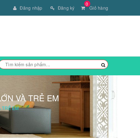
0
Đăng nhập
Đăng ký
Giỏ hàng
LỚN VÀ TRẺ EM
À TRẺ EM