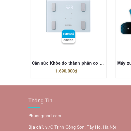
 I-TREK
Cân sức Khỏe đo thành phần cơ thể OMRON HBF-260T1
1.690.000₫
Thông Tin
Phuongmart.com
Địa chỉ:
97C Trịnh Công Sơn, Tây Hồ, Hà Nội