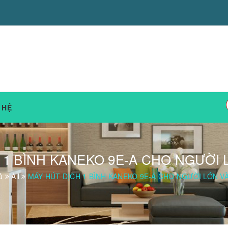
 HỆ
 1 BÌNH KANEKO 9E-A CHO NGƯỜI 
ủ
All
MÁY HÚT DỊCH 1 BÌNH KANEKO 9E-A CHO NGƯỜI LỚN V