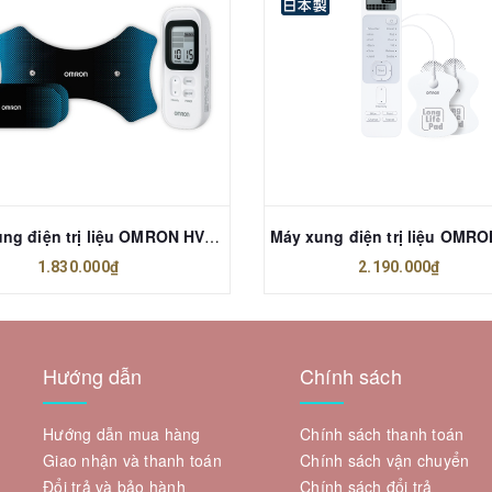
Máy xung điện trị liệu OMRON HV-F030
1.830.000₫
2.190.000₫
Hướng dẫn
Chính sách
Hướng dẫn mua hàng
Chính sách thanh toán
Giao nhận và thanh toán
Chính sách vận chuyển
Đổi trả và bảo hành
Chính sách đổi trả