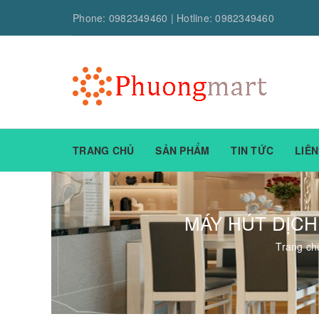
Phone:
0982349460
| Hotline:
0982349460
TRANG CHỦ
SẢN PHẨM
TIN TỨC
LIÊN
MÁY HÚT DỊCH
Trang ch