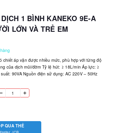
 DỊCH 1 BÌNH KANEKO 9E-A
ỜI LỚN VÀ TRẺ EM
 hàng
ó chiết áp vặn được nhiều mức, phù hợp với từng độ
ỏng của dịch mũi/đờm Tỷ lệ hút: ≥ 18L/min Áp lực: ≥
suất: 90VA Nguồn điện sử dụng: AC 220V – 50Hz
ÓP QUA THẺ
Master, JCB