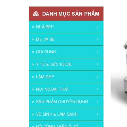
DANH MỤC SẢN PHẨM
NHÀ BẾP
MẸ VÀ BÉ
GIA DỤNG
Y TẾ & SỨC KHỎE
LÀM ĐẸP
NỘI NGOẠI THẤT
SẢN PHẨM CHUYÊN DỤNG
VỆ SINH & LÀM SẠCH
ĐỒ DÙNG TRÊN Ô TÔ