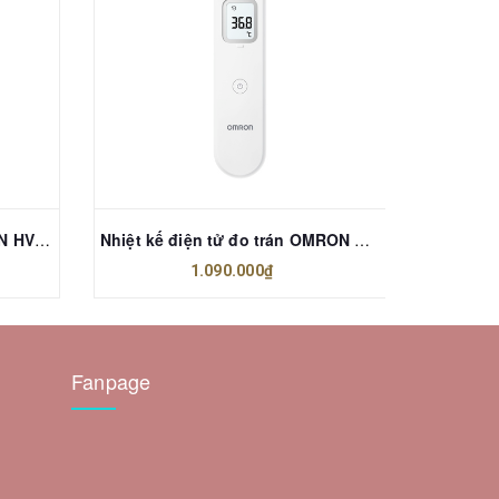
Máy xung điện trị liệu OMRON HV-F230
Nhiệt kế điện tử đo trán OMRON MC-F300
Nhiệt k
1.090.000₫
Fanpage