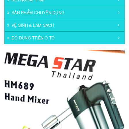
SẢN PHẨM CHUYÊN DỤNG
VỆ SINH & LÀM SẠCH
ĐỒ DÙNG TRÊN Ô TÔ