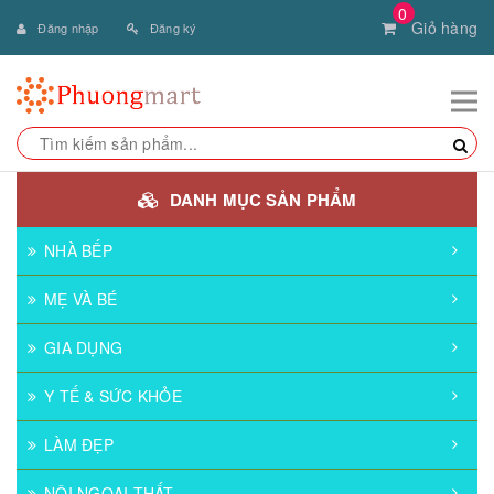
0
Giỏ hàng
Đăng nhập
Đăng ký
DANH MỤC SẢN PHẨM
NHÀ BẾP
MẸ VÀ BÉ
GIA DỤNG
Y TẾ & SỨC KHỎE
LÀM ĐẸP
NỘI NGOẠI THẤT