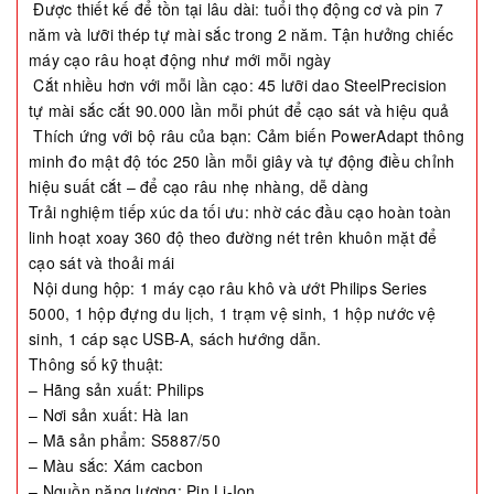
Được thiết kế để tồn tại lâu dài: tuổi thọ động cơ và pin 7
năm và lưỡi thép tự mài sắc trong 2 năm. Tận hưởng chiếc
máy cạo râu hoạt động như mới mỗi ngày
Cắt nhiều hơn với mỗi lần cạo: 45 lưỡi dao SteelPrecision
tự mài sắc cắt 90.000 lần mỗi phút để cạo sát và hiệu quả
Thích ứng với bộ râu của bạn: Cảm biến PowerAdapt thông
minh đo mật độ tóc 250 lần mỗi giây và tự động điều chỉnh
hiệu suất cắt – để cạo râu nhẹ nhàng, dễ dàng
Trải nghiệm tiếp xúc da tối ưu: nhờ các đầu cạo hoàn toàn
linh hoạt xoay 360 độ theo đường nét trên khuôn mặt để
cạo sát và thoải mái
Nội dung hộp: 1 máy cạo râu khô và ướt Philips Series
5000, 1 hộp đựng du lịch, 1 trạm vệ sinh, 1 hộp nước vệ
sinh, 1 cáp sạc USB-A, sách hướng dẫn.
Thông số kỹ thuật:
– Hãng sản xuất: Philips
– Nơi sản xuất: Hà lan
– Mã sản phẩm: S5887/50
– Màu sắc: Xám cacbon
– Nguồn năng lượng: Pin Li-Ion