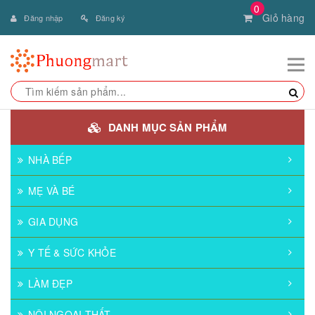
0
Giỏ hàng
Đăng nhập
Đăng ký
DANH MỤC SẢN PHẨM
NHÀ BẾP
MẸ VÀ BÉ
GIA DỤNG
Y TẾ & SỨC KHỎE
LÀM ĐẸP
NỘI NGOẠI THẤT