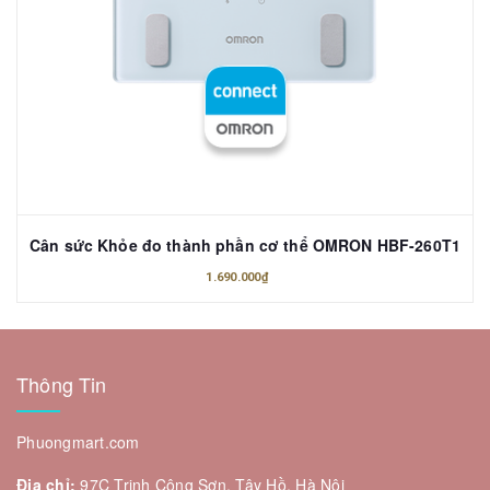
Cân sức Khỏe đo thành phần cơ thể OMRON HBF-260T1
1.690.000₫
Thông Tin
Phuongmart.com
Địa chỉ:
97C Trịnh Công Sơn, Tây Hồ, Hà Nội