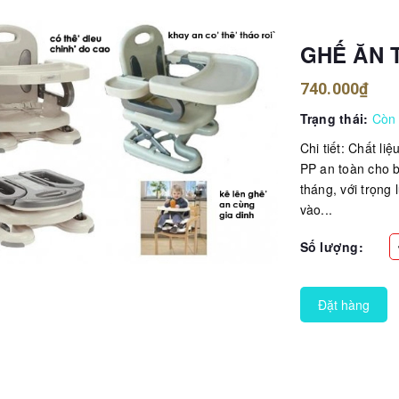
GHẾ ĂN 
740.000₫
Trạng thái:
Còn
Chi tiết: Chất l
PP an toàn cho b
tháng, với trọng
vào...
Số lượng:
Đặt hàng