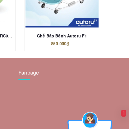
GHẾ HƠI TẬP NGỒI RICHELL RC98010
Ghế Bập Bênh Autoru F1
Gh
850.000₫
Fanpage
1