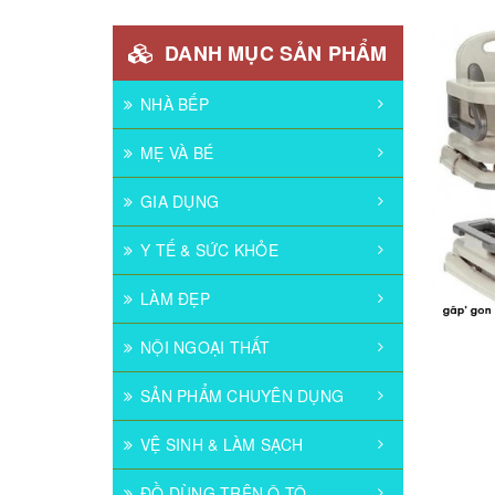
DANH MỤC SẢN PHẨM
NHÀ BẾP
MẸ VÀ BÉ
GIA DỤNG
Y TẾ & SỨC KHỎE
LÀM ĐẸP
NỘI NGOẠI THẤT
SẢN PHẨM CHUYÊN DỤNG
VỆ SINH & LÀM SẠCH
ĐỒ DÙNG TRÊN Ô TÔ