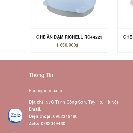
GHẾ RUNG ĐA CHIỀU BABYMOOV BM01476
GHẾ ĂN DẶM RICHELL RC44223
GHẾ
1.650.000₫
Thông Tin
Phuongmart.com
Địa chỉ:
97C Trịnh Công Sơn, Tây Hồ, Hà Nội
Email:
Điện thoại:
0982349460
Zalo:
0982349460