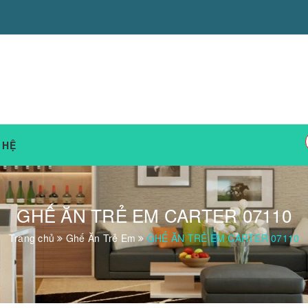
 HỆ
GHẾ ĂN TRẺ EM CARTER 07110
Trang chủ
Ghế Ăn Trẻ Em
GHẾ ĂN TRẺ EM CARTER 07110