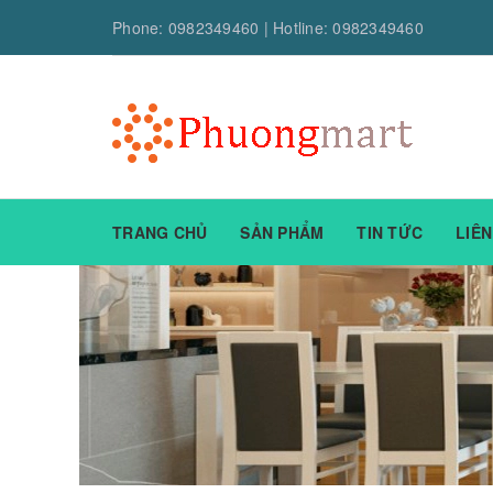
Phone:
0982349460
| Hotline:
0982349460
TRANG CHỦ
SẢN PHẨM
TIN TỨC
LIÊN