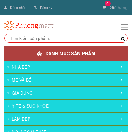
0
Giỏ hàng
Đăng nhập
Đăng ký
DANH MỤC SẢN PHẨM
NHÀ BẾP
MẸ VÀ BÉ
GIA DỤNG
Y TẾ & SỨC KHỎE
LÀM ĐẸP
NỘI NGOẠI THẤT