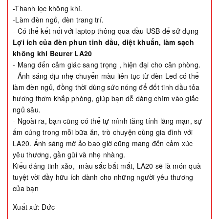
-Thanh lọc không khí.
-Làm đèn ngủ, đèn trang trí.
- Có thể kết nối với laptop thông qua đầu USB để sử dụng
Lợi ích của
đèn phun tinh dầu, diệt khuẩn, làm sạch
không khí Beurer LA20
- Mang đến cảm giác sang trọng , hiện đại cho căn phòng.
- Ánh sáng dịu nhẹ chuyển màu liên tục từ đèn Led có thể
làm đèn ngủ, đồng thời dùng sức nóng để đốt tinh dầu tỏa
hương thơm khắp phòng, giúp bạn dễ dàng chìm vào giấc
ngủ sâu.
- Ngoài ra, bạn cũng có thể tự mình tăng tính lãng mạn, sự
ấm cúng trong mỗi bữa ăn, trò chuyện cùng gia đình với
LA20. Ánh sáng mờ ảo bao giờ cũng mang đến cảm xúc
yêu thương, gần gũi và nhẹ nhàng.
Kiểu dáng tinh xảo, màu sắc bắt mắt, LA20 sẽ là món quà
tuyệt vời đầy hữu ích dành cho những người yêu thương
của bạn
Xuất xứ: Đức