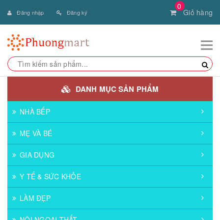
0
Giỏ hàng
Đăng nhập
Đăng ký
DANH MỤC SẢN PHẨM
NHÀ BẾP
MẸ VÀ BÉ
GIA DỤNG
Y TẾ & SỨC KHỎE
LÀM ĐẸP
NỘI NGOẠI THẤT