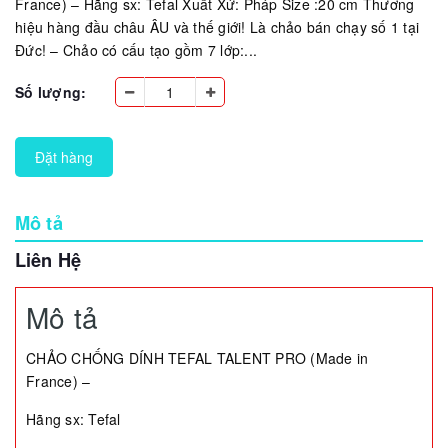
France) – Hãng sx: Tefal Xuất Xứ: Pháp Size :20 cm Thương
hiệu hàng đầu châu ÂU và thế giới! Là chảo bán chạy số 1 tại
Đức! – Chảo có cấu tạo gồm 7 lớp:...
Số lượng:
Đặt hàng
Mô tả
Liên Hệ
Mô tả
CHẢO CHỐNG DÍNH TEFAL TALENT PRO (Made in
France) –
Hãng sx: Tefal