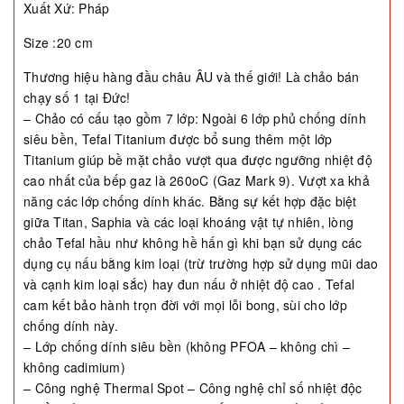
Xuất Xứ: Pháp
Size :20 cm
Thương hiệu hàng đầu châu ÂU và thế giới! Là chảo bán
chạy số 1 tại Đức!
– Chảo có cấu tạo gồm 7 lớp: Ngoài 6 lớp phủ chống dính
siêu bền, Tefal Titanium được bổ sung thêm một lớp
Titanium giúp bề mặt chảo vượt qua được ngưỡng nhiệt độ
cao nhất của bếp gaz là 260oC (Gaz Mark 9). Vượt xa khả
năng các lớp chống dính khác. Bằng sự kết hợp đặc biệt
giữa Titan, Saphia và các loại khoáng vật tự nhiên, lòng
chảo Tefal hầu như không hề hấn gì khi bạn sử dụng các
dụng cụ nấu bằng kim loại (trừ trường hợp sử dụng mũi dao
và cạnh kim loại sắc) hay đun nấu ở nhiệt độ cao . Tefal
cam kết bảo hành trọn đời với mọi lỗi bong, sùi cho lớp
chống dính này.
– Lớp chống dính siêu bền (không PFOA – không chì –
không cadimium)
– Công nghệ Thermal Spot – Công nghệ chỉ số nhiệt độc