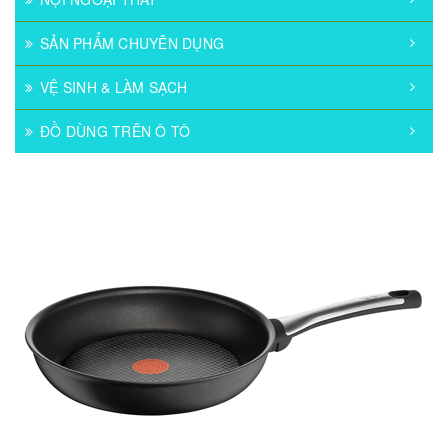
SẢN PHẨM CHUYÊN DỤNG
VỆ SINH & LÀM SẠCH
ĐỒ DÙNG TRÊN Ô TÔ