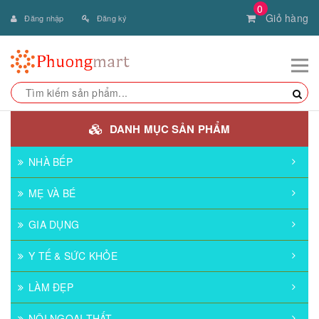
0
Giỏ hàng
Đăng nhập
Đăng ký
DANH MỤC SẢN PHẨM
NHÀ BẾP
MẸ VÀ BÉ
GIA DỤNG
Y TẾ & SỨC KHỎE
LÀM ĐẸP
NỘI NGOẠI THẤT