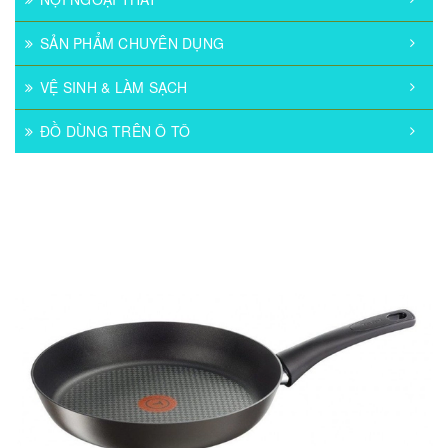
SẢN PHẨM CHUYÊN DỤNG
VỆ SINH & LÀM SẠCH
ĐỒ DÙNG TRÊN Ô TÔ