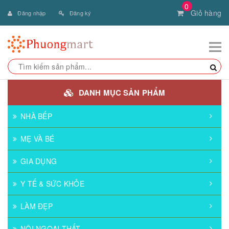
0
Giỏ hàng
Đăng nhập
Đăng ký
DANH MỤC SẢN PHẨM
NHÀ BẾP
MẸ VÀ BÉ
GIA DỤNG
Y TẾ & SỨC KHỎE
LÀM ĐẸP
NỘI NGOẠI THẤT